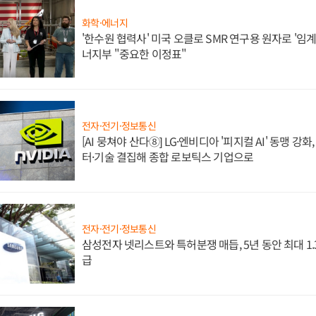
화학·에너지
'한수원 협력사' 미국 오클로 SMR 연구용 원자로 '임계 
너지부 "중요한 이정표"
전자·전기·정보통신
[AI 뭉쳐야 산다⑧] LG·엔비디아 '피지컬 AI' 동맹 강
터·기술 결집해 종합 로보틱스 기업으로
전자·전기·정보통신
삼성전자 넷리스트와 특허분쟁 매듭, 5년 동안 최대 1
급