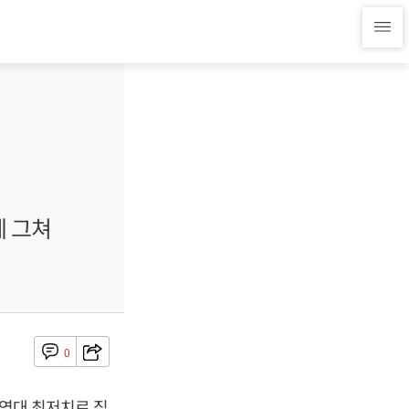
에 그쳐
0
 역대 최저치로 집