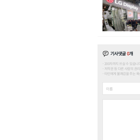
기사댓글
0
개
200자까지 쓰실 수 있습니다. (
저작권 등 다른 사람의 권리
타인에게 불쾌감을 주는 욕설