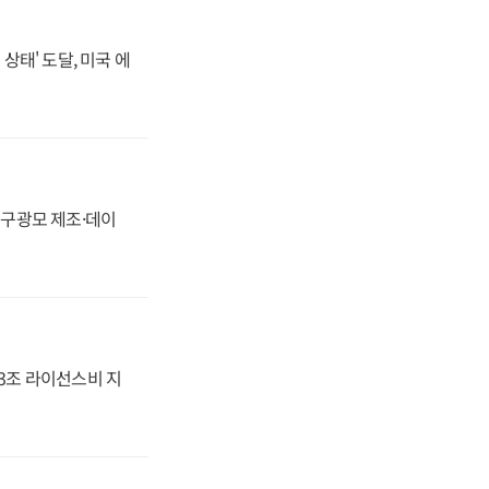
상태' 도달, 미국 에
화, 구광모 제조·데이
.3조 라이선스비 지