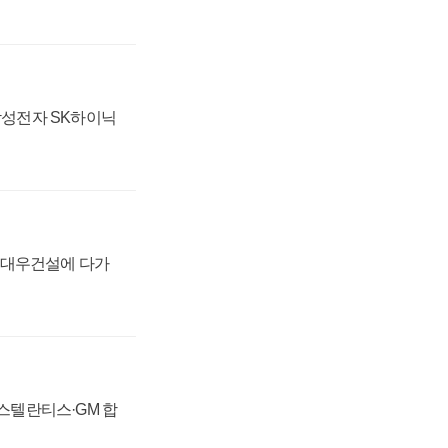
 삼성전자 SK하이닉
·대우건설에 다가
 스텔란티스·GM 합