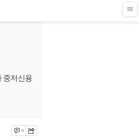
가 중저신용
0