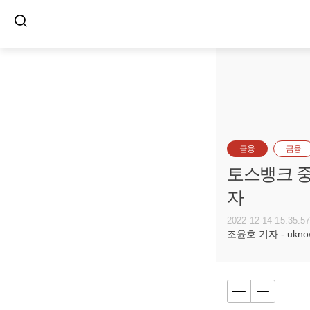
금융
금융
토스뱅크 중
자
2022-12-14 15:35:5
조윤호 기자 - uknow@