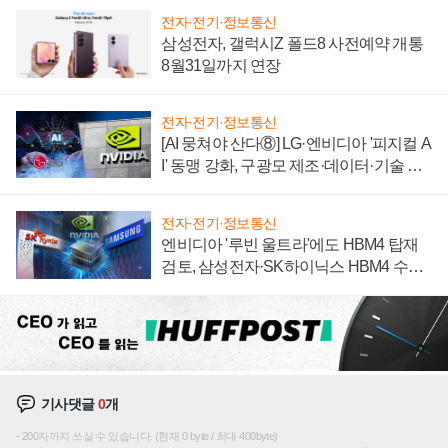
전자·전기·정보통신
삼성전자, 갤럭시Z 폴드8 사전예약 개통
8월31일까지 연장
전자·전기·정보통신
[AI 뭉쳐야 산다⑧] LG·엔비디아 '피지컬 A
I' 동맹 강화, 구광모 제조·데이터·기술 결
집해 종합 로보틱스 기업으로
전자·전기·정보통신
엔비디아 '루빈 울트라'에도 HBM4 탑재
검토, 삼성전자·SK하이닉스 HBM4 수율
에 주도권 갈린다
기사댓글
0
개
200자까지 쓰실 수 있습니다. (현재 0 byte / 최대 400byte)