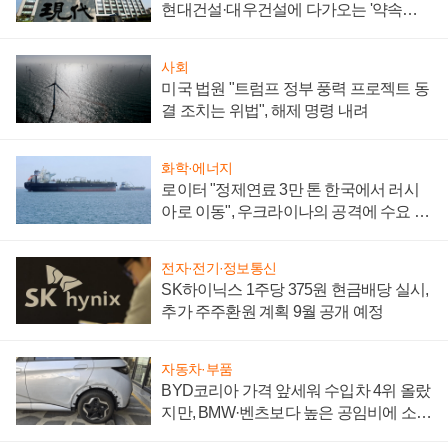
현대건설·대우건설에 다가오는 '약속의
시간'
사회
미국 법원 "트럼프 정부 풍력 프로젝트 동
결 조치는 위법", 해제 명령 내려
화학·에너지
로이터 "정제연료 3만 톤 한국에서 러시
아로 이동", 우크라이나의 공격에 수요 늘
어
전자·전기·정보통신
SK하이닉스 1주당 375원 현금배당 실시,
추가 주주환원 계획 9월 공개 예정
자동차·부품
BYD코리아 가격 앞세워 수입차 4위 올랐
지만, BMW·벤츠보다 높은 공임비에 소비
자 불만 폭발