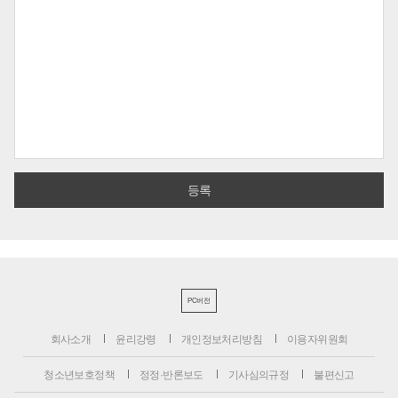
PC버전
회사소개
윤리강령
개인정보처리방침
이용자위원회
청소년보호정책
정정·반론보도
기사심의규정
불편신고