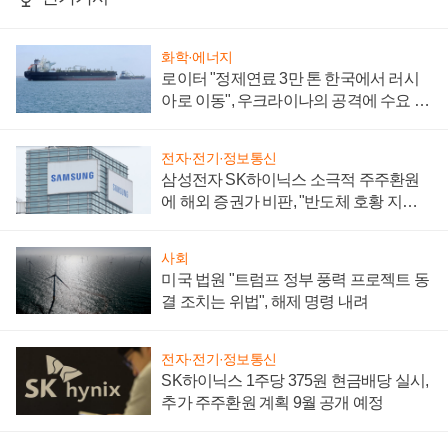
화학·에너지
로이터 "정제연료 3만 톤 한국에서 러시
아로 이동", 우크라이나의 공격에 수요 늘
어
전자·전기·정보통신
삼성전자 SK하이닉스 소극적 주주환원
에 해외 증권가 비판, "반도체 호황 지속
성 의문"
사회
미국 법원 "트럼프 정부 풍력 프로젝트 동
결 조치는 위법", 해제 명령 내려
전자·전기·정보통신
SK하이닉스 1주당 375원 현금배당 실시,
추가 주주환원 계획 9월 공개 예정