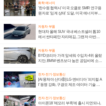
화학·에너지
'한수원 협력사' 미국 오클로 SMR 연구용
원자로 '임계 상태' 도달, 미국 에너지부
"중요한 이정표"
자동차·부품
현대차 올해 SUV 국내 베스트셀러 톱10
에서 싼타페만 자리매김, 그랜저·아반떼
'세단 쌍끌이'로 내수 방어
자동차·부품
BYD코리아 가격 앞세워 수입차 4위 올랐
지만, BMW·벤츠보다 높은 공임비에 소비
자 불만 폭발
전자·전기·정보통신
[AI 뭉쳐야 산다⑧] LG·엔비디아 '피지컬 A
I' 동맹 강화, 구광모 제조·데이터·기술 결
집해 종합 로보틱스 기업으로
전자·전기·정보통신
아이폰18 '메모리 부족'에 출시 지연되나,