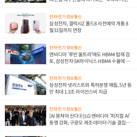
전자·전기·정보통신
삼성전자, 갤럭시Z 폴드8 사전예약 개통 8
월31일까지 연장
전자·전기·정보통신
엔비디아 '루빈 울트라'에도 HBM4 탑재 검
토, 삼성전자·SK하이닉스 HBM4 수율에 주
도권 갈린다
전자·전기·정보통신
삼성전자 넷리스트와 특허분쟁 매듭, 5년 동
안 최대 1.3조 라이선스비 지급
전자·전기·정보통신
[AI 뭉쳐야 산다⑧] LG·엔비디아 '피지컬 AI'
동맹 강화, 구광모 제조·데이터·기술 결집
해 종합 로보틱스 기업으로