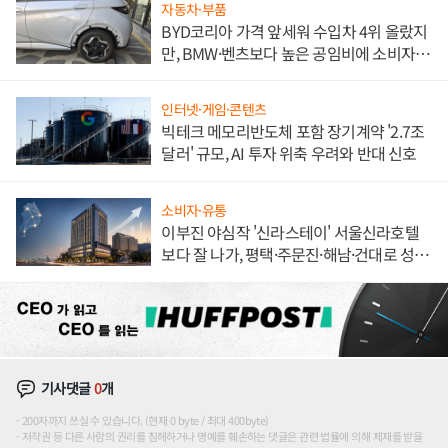
자동차·부품
BYD코리아 가격 앞세워 수입차 4위 올랐지
만, BMW·벤츠보다 높은 공임비에 소비자
불만 폭발
인터넷·게임·콘텐츠
빅테크 메모리반도체 포함 장기계약 '2.7조
달러' 규모, AI 투자 위축 우려와 반대 신호
소비자·유통
이부진 야심작 '신라스테이' 서울신라호텔
보다 잘 나가, 평택·주문진·해남·건대로 성
장판 더 넓힌다
기사댓글
0
개
200자까지 쓰실 수 있습니다. (현재 0 byte / 최대 400byte)
저작권 등 다른 사람의 권리를 침해하거나 명예를 훼손하는 댓글은 관련 법률에 의해 제재를 받을