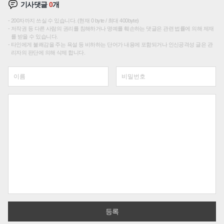
기사댓글
0
개
200자까지 쓰실 수 있습니다. (현재 0 byte / 최대 400byte)
저작권 등 다른 사람의 권리를 침해하거나 명예를 훼손하는 댓글은 관련 법률에 의해 제재
를 받을 수 있습니다.
타인에게 불쾌감을 주는 욕설 등 비하하는 단어가 내용에 포함되거나 인신공격성 글은 관
리자의 판단에 의해 삭제 합니다.