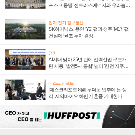
포스코 동맹' 센트러스에너지와 우라늄
계약 체결
전자·전기·정보통신
SK하이닉스, 용인 'Y2' 팹과 청주 'M17' 팹
건설에 54조 투자 결정
정치
AI시대 맞아 25년 만에 전력산업 구조개
편 시동, '발전5사 통합' 넘어 '한전 지주사'
재편론도
데스크 리포트
[데스크리포트 8월] 무더운 입추에 든 생
각, 제약바이오 하반기 훈풍 기대한다