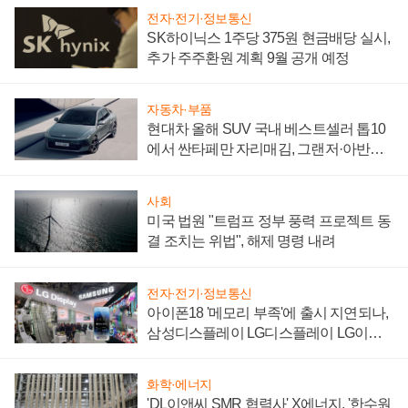
전자·전기·정보통신
SK하이닉스 1주당 375원 현금배당 실시,
추가 주주환원 계획 9월 공개 예정
자동차·부품
현대차 올해 SUV 국내 베스트셀러 톱10
에서 싼타페만 자리매김, 그랜저·아반떼
'세단 쌍끌이'로 내수 방어
사회
미국 법원 "트럼프 정부 풍력 프로젝트 동
결 조치는 위법", 해제 명령 내려
전자·전기·정보통신
아이폰18 '메모리 부족'에 출시 지연되나,
삼성디스플레이 LG디스플레이 LG이노
텍 '탈애플' 수익 다각화 속도
화학·에너지
'DL이앤씨 SMR 협력사' X에너지, '한수원