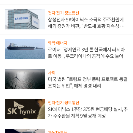
전자·전기·정보통신
삼성전자 SK하이닉스 소극적 주주환원에
해외 증권가 비판, "반도체 호황 지속성 의
문"
화학·에너지
로이터 "정제연료 3만 톤 한국에서 러시아
로 이동", 우크라이나의 공격에 수요 늘어
사회
미국 법원 "트럼프 정부 풍력 프로젝트 동결
조치는 위법", 해제 명령 내려
전자·전기·정보통신
SK하이닉스 1주당 375원 현금배당 실시, 추
가 주주환원 계획 9월 공개 예정
자동차·부품