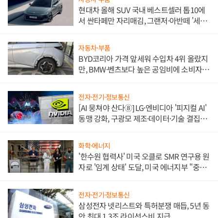
현대차 올해 SUV 국내 베스트셀러 톱10에
서 싼타페만 자리매김, 그랜저·아반떼 '세단
쌍끌이'로 내수 방어
자동차·부품
BYD코리아 가격 앞세워 수입차 4위 올랐지
만, BMW·벤츠보다 높은 공임비에 소비자
불만 폭발
전자·전기·정보통신
[AI 뭉쳐야 산다⑧] LG·엔비디아 '피지컬 AI'
동맹 강화, 구광모 제조·데이터·기술 결집
해 종합 로보틱스 기업으로
화학·에너지
'한수원 협력사' 미국 오클로 SMR 연구용 원
자로 '임계 상태' 도달, 미국 에너지부 "중요
한 이정표"
전자·전기·정보통신
삼성전자 넷리스트와 특허분쟁 매듭, 5년 동
안 최대 1.3조 라이선스비 지급