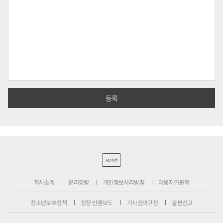
PC버전
회사소개
윤리강령
개인정보처리방침
이용자위원회
청소년보호정책
정정·반론보도
기사심의규정
불편신고