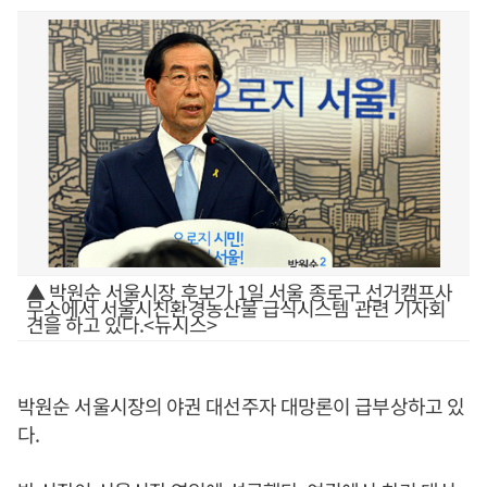
▲ 박원순 서울시장 후보가 1일 서울 종로구 선거캠프사
무소에서 서울시친환경농산물 급식시스템 관련 기자회
견을 하고 있다.<뉴시스>
박원순 서울시장의 야권 대선주자 대망론이 급부상하고 있
다.