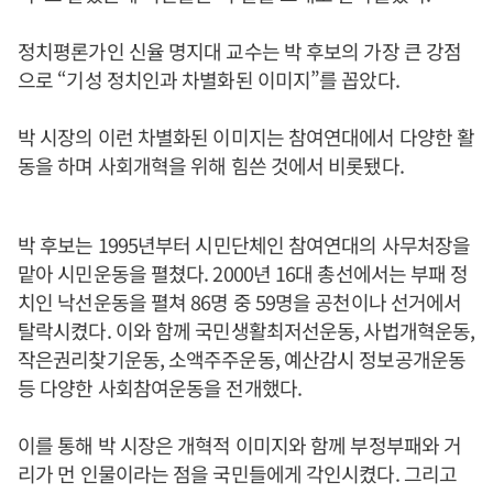
정치평론가인 신율 명지대 교수는 박 후보의 가장 큰 강점
으로 “기성 정치인과 차별화된 이미지”를 꼽았다.
박 시장의 이런 차별화된 이미지는 참여연대에서 다양한 활
동을 하며 사회개혁을 위해 힘쓴 것에서 비롯됐다.
박 후보는 1995년부터 시민단체인 참여연대의 사무처장을
맡아 시민운동을 펼쳤다. 2000년 16대 총선에서는 부패 정
치인 낙선운동을 펼쳐 86명 중 59명을 공천이나 선거에서
탈락시켰다. 이와 함께 국민생활최저선운동, 사법개혁운동,
작은권리찾기운동, 소액주주운동, 예산감시 정보공개운동
등 다양한 사회참여운동을 전개했다.
이를 통해 박 시장은 개혁적 이미지와 함께 부정부패와 거
리가 먼 인물이라는 점을 국민들에게 각인시켰다. 그리고