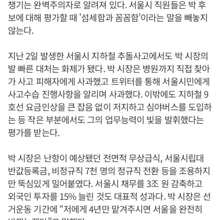
챙기는 완벽주의자로 알려져 있다. 서울시 직원들은 박 후
보에 대해 평가할 때 '섬세함과 꼼꼼함'이라는 말을 빼놓지
않는다.
지난 2일 발생한 서울시 지하철 추돌사고에서도 박 시장의
발 빠른 대처는 화제가 됐다. 박 시장은 병원까지 직접 찾아
가 사고 피해자에게 사과했고 트위터를 통해 서울시민에게
사고수습 진행사항을 알리며 사과했다. 이밖에도 지하철 9
호선 요금인상을 큰 잡음 없이 저지하고 심야버스를 도입하
는 등 작은 부분에서도 그의 업무능력이 빛을 발휘했다는
평가를 받는다.
박 시장은 난항이 예상됐던 전면적 무상급식, 서울시립대
반값등록금, 비정규직 7천 명의 정규직 전환 등을 조용하지
만 뚝심있게 밀어붙였다. 서울시 채무를 3조 원 감축하고
외국인 투자를 15% 늘린 것도 대표적 성과다. 박 시장은 선
거운동 기간에 “저에게 4년만 맡겨주시면 서울을 완전히