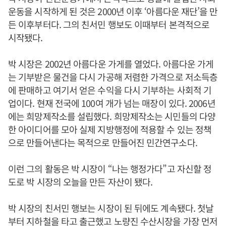
운동을 시작하게 된 것은 2000년 이후 ‘아름다운 재단’을 만
든 이후부터다. 그의 친서민 행보도 이때부터 본격적으로
시작됐다.
박 시장은 2002년 아름다운 가게를 열었다. 아름다운 가게
는 기부받은 물건을 다시 가공해 저렴한 가격으로 저소득층
에 판매하고 여기서 얻은 수익을 다시 기부하는 사회적 기
업이다. 현재 전국에 100여 개가 넘는 매장이 있다. 2006년
에는 희망제작소를 설립했다. 희망제작소는 시민들의 다양
한 아이디어를 모아 실제 지방행정에 적용할 수 있는 정책
으로 만들어낸다는 목적으로 만들어진 민간연구소다.
이런 그의 활동은 박 시장이 “나는 행정가다”고 자신할 정
도로 박 시장의 오늘을 만든 자산이 됐다.
박 시장의 친서민 행보는 시장이 된 뒤에도 계속됐다. 첫날
부터 지하철을 타고 출근했고 노량진 수산시장을 가장 먼저