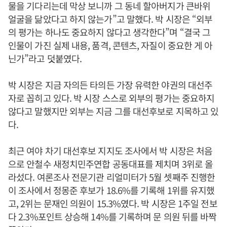
물을 기다리는데 막상 보니까 그 동네 할아버지가 큰바위
얼굴을 닮았다고 하지 않는가”고 말했다. 박 시장은 “외부
의 평가는 하나도 중요하지 않다고 생각한다”며 “결국 그
인물이 가진 실제 내용, 품격, 콘텐츠, 자질이 중요한 게 아
닌가”라고 덧붙였다.
박 시장은 지금 자의든 타의든 가장 유력한 야권의 대선주
자로 꼽히고 있다. 박 시장 스스로 외부의 평가는 중요하지
않다고 말했지만 외부는 지금 그를 대선후보로 지목하고 있
다.
최근 여야 차기 대선후보 지지도 조사에서 박 시장은 처음
으로 안철수 새정치민주연합 공동대표를 제치며 3위로 올
라섰다. 여론조사 전문기관 리얼미터가 5월 셋째주 진행한
이 조사에서 정몽준 후보가 18.6%를 기록해 1위를 유지했
고, 2위는 문재인 의원이 15.3%였다. 박 시장은 1주일 전보
다 2.3%포인트 상승해 14%를 기록하며 문 의원 뒤를 바짝