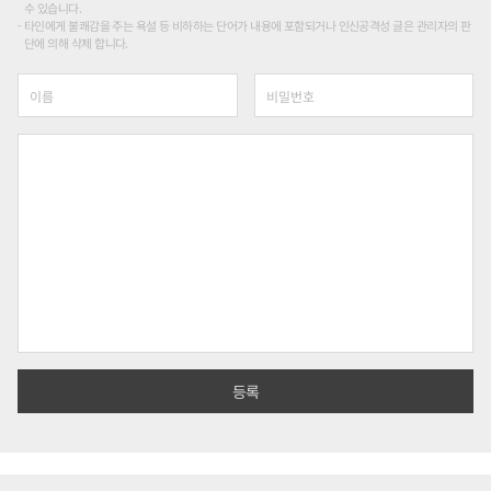
수 있습니다.
타인에게 불쾌감을 주는 욕설 등 비하하는 단어가 내용에 포함되거나 인신공격성 글은 관리자의 판
단에 의해 삭제 합니다.