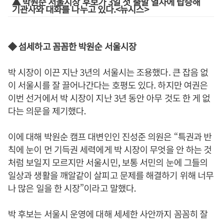
▲ 박원순 서울시장 후보가 3일 첫 출발 열차에 탑승해
기관사와 대화를 나누고 있다.<뉴시스>
◆ 섬세하고 꼼꼼한 박원순 서울시장
박 시장이 이끈 지난 3년의 서울시는 조용했다. 큰 잡음 없
이 서울시를 잘 끌어나간다는 호평도 있다. 하지만 여권은
이번 선거에서 박 시장이 지난 3년 동안 아무 것도 한 게 없
다는 의문을 제기했다.
이에 대해 박원순 캠프 대변인인 진성준 의원은 “특권과 반
칙에 눈이 먼 기득권 세력에게 박 시장이 무엇을 안 하는 것
처럼 보일지 모르지만 서울시민, 보통 서민의 눈에 그들의
일상과 생활을 깨알같이 살피고 문제를 해결하기 위해 너무
나 많은 일을 한 시장”이라고 말했다.
박 후보는 서울시 운영에 대해 세세한 사안까지 꼼꼼히 잘