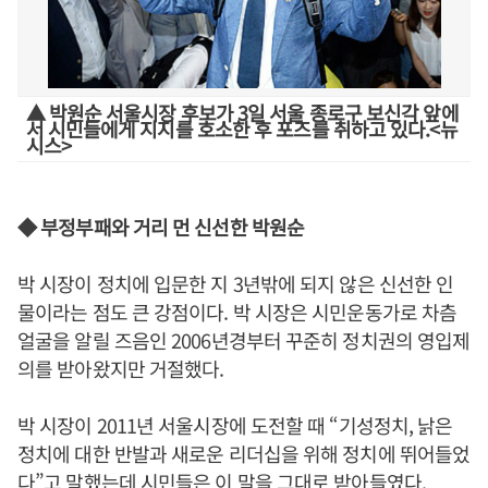
▲ 박원순 서울시장 후보가 3일 서울 종로구 보신각 앞에
서 시민들에게 지지를 호소한 후 포즈를 취하고 있다.<뉴
시스>
◆ 부정부패와 거리 먼 신선한 박원순
박 시장이 정치에 입문한 지 3년밖에 되지 않은 신선한 인
물이라는 점도 큰 강점이다. 박 시장은 시민운동가로 차츰
얼굴을 알릴 즈음인 2006년경부터 꾸준히 정치권의 영입제
의를 받아왔지만 거절했다.
박 시장이 2011년 서울시장에 도전할 때 “기성정치, 낡은
정치에 대한 반발과 새로운 리더십을 위해 정치에 뛰어들었
다”고 말했는데 시민들은 이 말을 그대로 받아들였다.