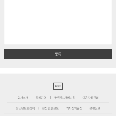
PC버전
회사소개
윤리강령
개인정보처리방침
이용자위원회
청소년보호정책
정정·반론보도
기사심의규정
불편신고