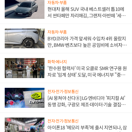
자동차·부품
현대차 올해 SUV 국내 베스트셀러 톱10에
서 싼타페만 자리매김, 그랜저·아반떼 '세단
쌍끌이'로 내수 방어
자동차·부품
BYD코리아 가격 앞세워 수입차 4위 올랐지
만, BMW·벤츠보다 높은 공임비에 소비자
불만 폭발
화학·에너지
'한수원 협력사' 미국 오클로 SMR 연구용 원
자로 '임계 상태' 도달, 미국 에너지부 "중요
한 이정표"
전자·전기·정보통신
[AI 뭉쳐야 산다⑧] LG·엔비디아 '피지컬 AI'
동맹 강화, 구광모 제조·데이터·기술 결집
해 종합 로보틱스 기업으로
전자·전기·정보통신
아이폰18 '메모리 부족'에 출시 지연되나, 삼