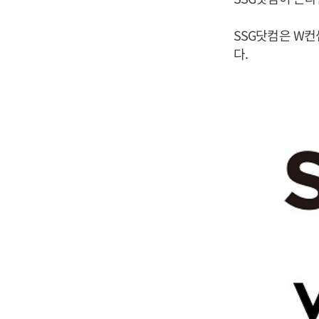
SSG닷컴은 W컨
다.