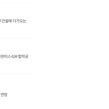
대우건설에 다가오는
스텔란티스·GM 합작공
지 연장