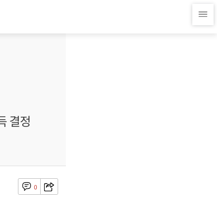
득 결정
0