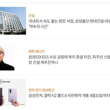
건설
국내외서 속도 붙는 원전 사업, 삼성물산·현대건설·
'약속의 시간'
화학·에너지
삼성SDI ESS 수요 급증에 북미 증설 타진, 최주선 
장 건설 재추진하나
전자·전기·정보통신
삼성전자, 갤럭시Z 폴드8 사전예약 개통 8월31일까