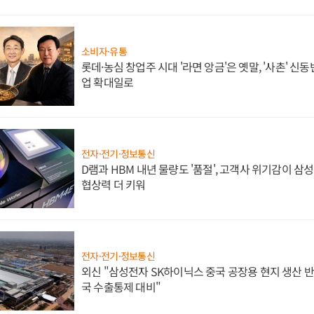
소비자·유통
롯데·농심 창업주 시대 '라면 앙금'은 옛말, '사촌' 신
업 확대일로
전자·전기·정보통신
D램과 HBM 내년 물량도 '품절', 고객사 위기감이 삼
협상력 더 키워
전자·전기·정보통신
외신 "삼성전자 SK하이닉스 중국 공장용 현지 생산 반
국 수출통제 대비"