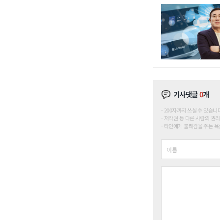
기사댓글
0
개
200자까지 쓰실 수 있습니다. (
저작권 등 다른 사람의 권리
타인에게 불쾌감을 주는 욕설