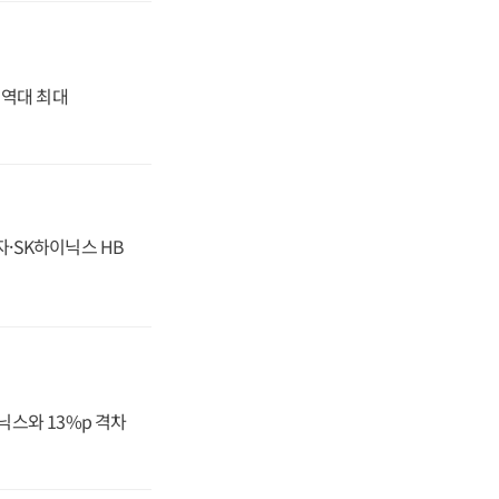
' 역대 최대
자·SK하이닉스 HB
닉스와 13%p 격차