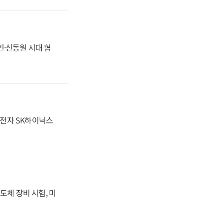
동빈·신동원 시대 협
성전자 SK하이닉스
도체 장비 시험, 미