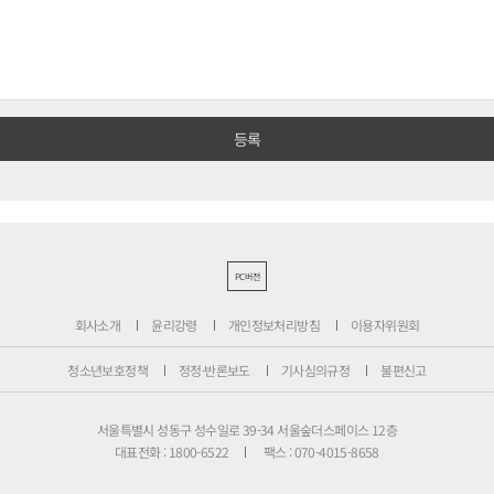
PC버전
회사소개
윤리강령
개인정보처리방침
이용자위원회
청소년보호정책
정정·반론보도
기사심의규정
불편신고
서울특별시 성동구 성수일로 39-34 서울숲더스페이스 12층
대표전화 : 1800-6522
팩스 : 070-4015-8658