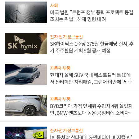
사회
미국 법원 "트럼프 정부 풍력 프로젝트 동결
조치는 위법", 해제 명령 내려
전자·전기·정보통신
SK하이닉스 1주당 375원 현금배당 실시, 추
가 주주환원 계획 9월 공개 예정
자동차·부품
현대차 올해 SUV 국내 베스트셀러 톱10에
서 싼타페만 자리매김, 그랜저·아반떼 '세단
쌍끌이'로 내수 방어
자동차·부품
BYD코리아 가격 앞세워 수입차 4위 올랐지
만, BMW·벤츠보다 높은 공임비에 소비자
불만 폭발
전자·전기·정보통신
[AI 뭉쳐야 산다⑧] LG·엔비디아 '피지컬 AI'