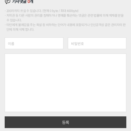
기사댓글
0
개
200자까지 쓰실 수 있습니다. (현재 0 byte / 최대 400byte)
저작권 등 다른 사람의 권리를 침해하거나 명예를 훼손하는 댓글은 관련 법률에 의해 제재를 받을
수 있습니다.
타인에게 불쾌감을 주는 욕설 등 비하하는 단어가 내용에 포함되거나 인신공격성 글은 관리자의 판
단에 의해 삭제 합니다.