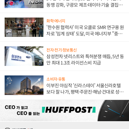
동맹 강화, 구광모 제조·데이터·기술 결집
해 종합 로보틱스 기업으로
화학·에너지
'한수원 협력사' 미국 오클로 SMR 연구용 원
자로 '임계 상태' 도달, 미국 에너지부 "중요
한 이정표"
전자·전기·정보통신
삼성전자 넷리스트와 특허분쟁 매듭, 5년 동
안 최대 1.3조 라이선스비 지급
소비자·유통
이부진 야심작 '신라스테이' 서울신라호텔
보다 잘 나가, 평택·주문진·해남·건대로 성
장판 더 넓힌다