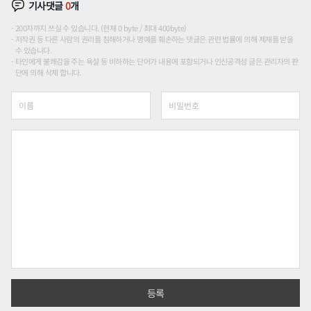
기사댓글
0
개
200자까지 쓰실 수 있습니다. (현재 0 byte / 최대 400byte)
저작권 등 다른 사람의 권리를 침해하거나 명예를 훼손하는 댓글은 관련 법률에 의해 제재를 받을
수 있습니다.
타인에게 불쾌감을 주는 욕설 등 비하하는 단어가 내용에 포함되거나 인신공격성 글은 관리자의 판
단에 의해 삭제 합니다.