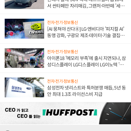
서 싼타페만 자리매김, 그랜저·아반떼 '세단
쌍끌이'로 내수 방어
전자·전기·정보통신
[AI 뭉쳐야 산다⑧] LG·엔비디아 '피지컬 AI'
동맹 강화, 구광모 제조·데이터·기술 결집
해 종합 로보틱스 기업으로
전자·전기·정보통신
아이폰18 '메모리 부족'에 출시 지연되나, 삼
성디스플레이 LG디스플레이 LG이노텍 '탈
애플' 수익 다각화 속도
전자·전기·정보통신
삼성전자 넷리스트와 특허분쟁 매듭, 5년 동
안 최대 1.3조 라이선스비 지급