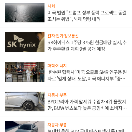
사회
미국 법원 "트럼프 정부 풍력 프로젝트 동결
조치는 위법", 해제 명령 내려
전자·전기·정보통신
SK하이닉스 1주당 375원 현금배당 실시, 추
가 주주환원 계획 9월 공개 예정
화학·에너지
'한수원 협력사' 미국 오클로 SMR 연구용 원
자로 '임계 상태' 도달, 미국 에너지부 "중요
한 이정표"
자동차·부품
BYD코리아 가격 앞세워 수입차 4위 올랐지
만, BMW·벤츠보다 높은 공임비에 소비자
불만 폭발
자동차·부품
현대차 올해 SUV 국내 베스트셀러 톱10에