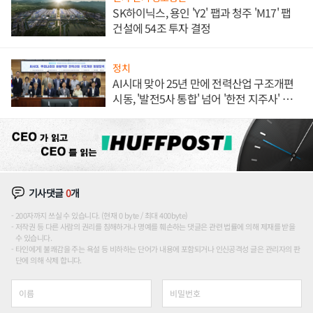
SK하이닉스, 용인 'Y2' 팹과 청주 'M17' 팹
건설에 54조 투자 결정
정치
AI시대 맞아 25년 만에 전력산업 구조개편
시동, '발전5사 통합' 넘어 '한전 지주사' 재편
론도
기사댓글
0
개
200자까지 쓰실 수 있습니다. (현재 0 byte / 최대 400byte)
저작권 등 다른 사람의 권리를 침해하거나 명예를 훼손하는 댓글은 관련 법률에 의해 제재를 받을
수 있습니다.
타인에게 불쾌감을 주는 욕설 등 비하하는 단어가 내용에 포함되거나 인신공격성 글은 관리자의 판
단에 의해 삭제 합니다.