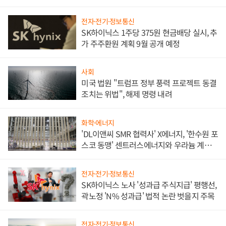
애플' 수익 다각화 속도
전자·전기·정보통신
SK하이닉스 1주당 375원 현금배당 실시, 추
가 주주환원 계획 9월 공개 예정
사회
미국 법원 "트럼프 정부 풍력 프로젝트 동결
조치는 위법", 해제 명령 내려
화학·에너지
'DL이앤씨 SMR 협력사' X에너지, '한수원 포
스코 동맹' 센트러스에너지와 우라늄 계약
체결
전자·전기·정보통신
SK하이닉스 노사 '성과급 주식지급' 평행선,
곽노정 'N% 성과급' 법적 논란 벗을지 주목
전자·전기·정보통신