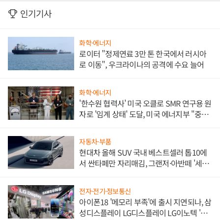
인기기사
화학·에너지
로이터 "정제연료 3만 톤 한국에서 러시아
로 이동", 우크라이나의 공격에 수요 늘어
화학·에너지
'한수원 협력사' 미국 오클로 SMR 연구용 원
자로 '임계 상태' 도달, 미국 에너지부 "중요
한 이정표"
자동차·부품
현대차 올해 SUV 국내 베스트셀러 톱10에
서 싼타페만 자리매김, 그랜저·아반떼 '세단
쌍끌이'로 내수 방어
전자·전기·정보통신
아이폰18 '메모리 부족'에 출시 지연되나, 삼
성디스플레이 LG디스플레이 LG이노텍 '탈