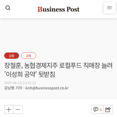
금융
금융
장철훈, 농협경제지주 로컬푸드 직매장 늘려
'이성희 공약' 뒷받침
2020-06-15 16:41:21
김남형 기자 - knh@businesspost.co.kr
0