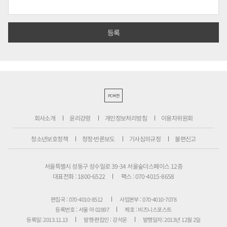
PC버전
회사소개
윤리강령
개인정보처리방침
이용자위원회
청소년보호정책
정정·반론보도
기사심의규정
불편신고
서울특별시 성동구 성수일로 39-34 서울숲더스페이스 12층
대표전화 : 1800-6522
팩스 : 070-4015-8658
편집국 : 070-4010-8512
사업본부 : 070-4010-7078
등록번호 : 서울 아 02897
제호 : 비즈니스포스트
등록일: 2013.11.13
발행·편집인 : 강석운
발행일자: 2013년 12월 2일