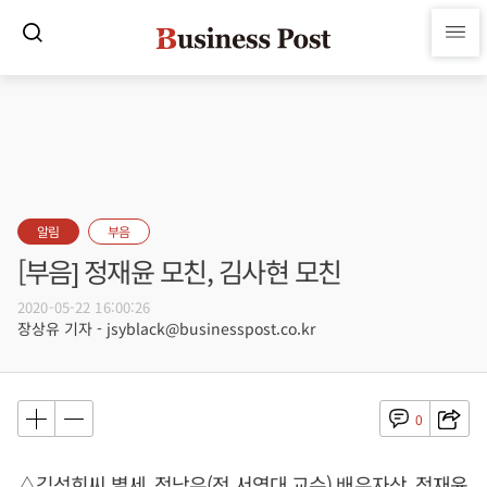
알림
부음
[부음] 정재윤 모친, 김사현 모친
2020-05-22 16:00:26
장상유 기자 - jsyblack@businesspost.co.kr
0
△김성희씨 별세, 정낙우(전 서영대 교수) 배우자상, 정재윤