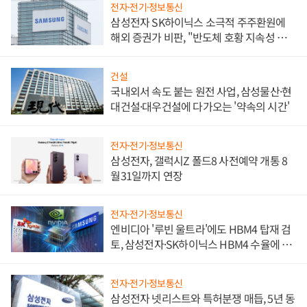
전자·전기·정보통신
삼성전자 SK하이닉스 소극적 주주환원에
해외 증권가 비판, "반도체 호황 지속성 의
문"
건설
국내외서 속도 붙는 원전 사업, 삼성물산·현
대건설·대우건설에 다가오는 '약속의 시간'
전자·전기·정보통신
삼성전자, 갤럭시Z 폴드8 사전예약 개통 8
월31일까지 연장
전자·전기·정보통신
엔비디아 '루빈 울트라'에도 HBM4 탑재 검
토, 삼성전자·SK하이닉스 HBM4 수율에 주
도권 갈린다
전자·전기·정보통신
삼성전자 넷리스트와 특허분쟁 매듭, 5년 동