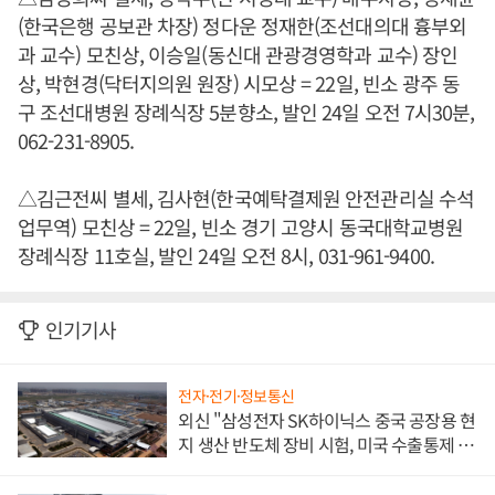
(한국은행 공보관 차장) 정다운 정재한(조선대의대 흉부외
과 교수) 모친상, 이승일(동신대 관광경영학과 교수) 장인
상, 박현경(닥터지의원 원장) 시모상 = 22일, 빈소 광주 동
구 조선대병원 장례식장 5분향소, 발인 24일 오전 7시30분,
062-231-8905.
△김근전씨 별세, 김사현(한국예탁결제원 안전관리실 수석
업무역) 모친상 = 22일, 빈소 경기 고양시 동국대학교병원
장례식장 11호실, 발인 24일 오전 8시, 031-961-9400.
인기기사
전자·전기·정보통신
외신 "삼성전자 SK하이닉스 중국 공장용 현
지 생산 반도체 장비 시험, 미국 수출통제 대
비"