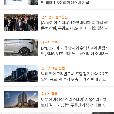
안 최대 1.3조 라이선스비 지급
전자·전기·정보통신
[AI 뭉쳐야 산다⑧] LG·엔비디아 '피지컬 AI'
동맹 강화, 구광모 제조·데이터·기술 결집
해 종합 로보틱스 기업으로
자동차·부품
BYD코리아 가격 앞세워 수입차 4위 올랐지
만, BMW·벤츠보다 높은 공임비에 소비자
불만 폭발
인터넷·게임·콘텐츠
빅테크 메모리반도체 포함 장기계약 '2.7조
달러' 규모, AI 투자 위축 우려와 반대 신호
소비자·유통
이부진 야심작 '신라스테이' 서울신라호텔
보다 잘 나가, 평택·주문진·해남·건대로 성
장판 더 넓힌다