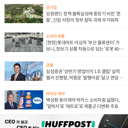
공기업
강원랜드 정책 불확실성에 중장기 비전 '흔
들', 신임 사장의 정부 설득 과제 무거워져
소비자·유통
[현장] 롯데마트 야심작 '부산 물류센터' 가
보니, 장보기 상품 자동으로 담는 '로봇 400
대' 장관
금융
삼섬증권 '상반기 영업이익 1조 클럽' 실적
랠리 진행형, 박종문 '발행어음' 달고 연임 향
하나
바이오·제약
백상환 동아제약 박카스 소비자층 넓혔다,
'얼박사'로 '레트로'로 제품군 다변화 주효