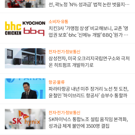
선, 곽노정 'N% 성과급' 법적 논란 벗을지 주
목
소비자·유통
치킨3사 '가맹점 상생' 비교해보니, 교촌 '영
업권 보호'·bhc '신메뉴 개발'·BBQ '원가 부
담'
전자·전기·정보통신
삼성전자, 미국 오크리지국립연구소와 극저
온 히트펌프 개발하기로
항공·물류
파라타항공 내년 미주 장거리 노선 첫 도전,
윤철민 '하이브리드 항공사' 승부수 통할까
전자·전기·정보통신
SK하이닉스 통합노조 설립 움직임 본격화,
성과급 체계 불만에 3500명 결집