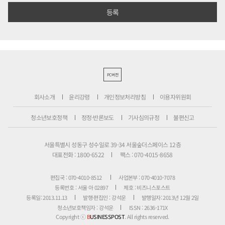
PC버전
회사소개
윤리강령
개인정보처리방침
이용자위원회
청소년보호정책
정정·반론보도
기사심의규정
불편신고
서울특별시 성동구 성수일로 39-34 서울숲더스페이스 12층
대표전화 : 1800-6522
팩스 : 070-4015-8658
편집국 : 070-4010-8512
사업본부 : 070-4010-7078
등록번호 : 서울 아 02897
제호 : 비즈니스포스트
등록일: 2013.11.13
발행·편집인 : 강석운
발행일자: 2013년 12월 2일
청소년보호책임자 : 강석운
ISSN : 2636-171X
Copyright ⓒ
B
USINESSPOST
. All rights reserved.