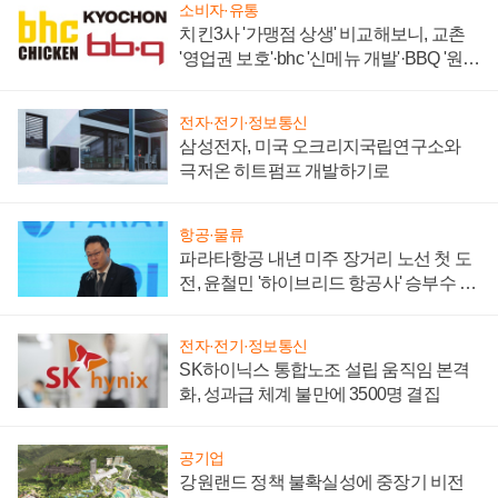
소비자·유통
치킨3사 '가맹점 상생' 비교해보니, 교촌
'영업권 보호'·bhc '신메뉴 개발'·BBQ '원가
부담'
전자·전기·정보통신
삼성전자, 미국 오크리지국립연구소와
극저온 히트펌프 개발하기로
항공·물류
파라타항공 내년 미주 장거리 노선 첫 도
전, 윤철민 '하이브리드 항공사' 승부수 통
할까
전자·전기·정보통신
SK하이닉스 통합노조 설립 움직임 본격
화, 성과급 체계 불만에 3500명 결집
공기업
강원랜드 정책 불확실성에 중장기 비전