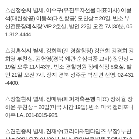
△신정순씨 별세, 이수구(유진투자선물 대표이사) 이형
석(대한항공) 이동석(대한항공) 모친상 = 20일, 빈소 부
산전문장례식장 VIP 2호실, 발인 22일 오전 7시30분, 05
1-312-4444.
△강홍식씨 별세, 강희락(전 경찰청장) 강연희 강경희 강
희영 부친상, 김헌영(경북 왜관 순심여중 교사) 장인상 =
19일 오후 11시43분, 빈소 경찰병원 장례식장 6호실, 발
인 21일 오전 7시, 장지 경북 성주군 벽진면 선영, 02-431
-4400.
△장철환씨 별세, 장매튜(페퍼저축은행 대표) 장하율 장
하윤 부친상 = 20일(미국 시간 19일),빈소 미국 캘리포니
아주 LA, 031-8015-925.
△견권종씨 별세, 견재수(코리아재팬타임즈 부장) 부친