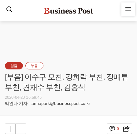
알림
부음
[부음] 이수구 모친, 강희락 부친, 장매튜
부친, 견재수 부친, 김홍석
2020-04-20 16:59:45
박안나 기자 - annapark@businesspost.co.kr
0