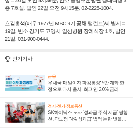
상 = 20일 오전 8시39분, 빈소 중앙보훈병원 장례식장 3
층 7호실, 발인 22일 오전 9시15분, 02-2225-1004.
△김홍석(배우 1977년 MBC 9기 공채 탤런트)씨 별세 =
19일, 빈소 경기도 고양시 일산병원 장례식장 1호, 발인
21일, 031-900-0444.
인기기사
금융
우체국 '매일이자 파킹통장' 5만 계좌 한
정으로 다시 출시, 최고 연 2.0% 금리
전자·전기·정보통신
SK하이닉스 노사 '성과급 주식 지급' 평행
선, 곽노정 'N% 성과급' 법적 논란 벗을지
주목