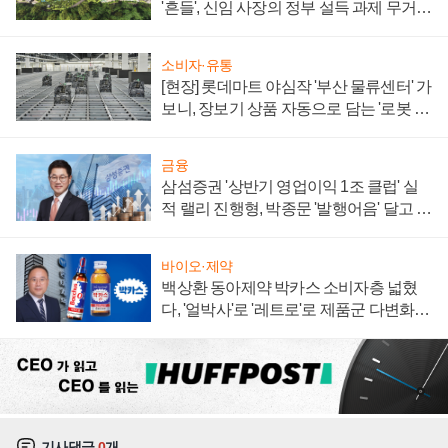
'흔들', 신임 사장의 정부 설득 과제 무거워
져
소비자·유통
[현장] 롯데마트 야심작 '부산 물류센터' 가
보니, 장보기 상품 자동으로 담는 '로봇 40
0대' 장관
금융
삼섬증권 '상반기 영업이익 1조 클럽' 실
적 랠리 진행형, 박종문 '발행어음' 달고 연
임 향하나
바이오·제약
백상환 동아제약 박카스 소비자층 넓혔
다, '얼박사'로 '레트로'로 제품군 다변화
주효
기사댓글
0
개