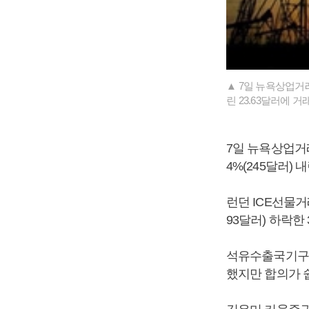
▲ 7일 뉴욕상업거래
린 23.63달러에 거
7일 뉴욕상업거래
4%(245달러) 
런던 ICE선물거
93달러) 하락한 
석유수출국기구(O
했지만 합의가 