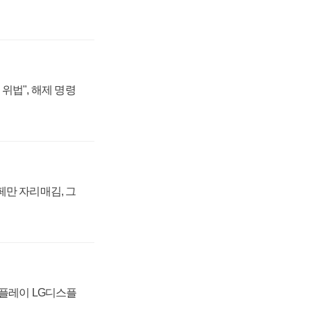
위법", 해제 명령
페만 자리매김, 그
스플레이 LG디스플