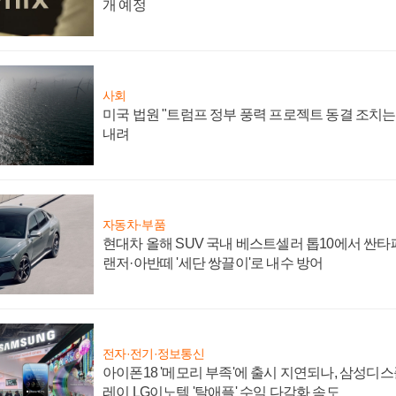
개 예정
사회
미국 법원 "트럼프 정부 풍력 프로젝트 동결 조치는 
내려
자동차·부품
현대차 올해 SUV 국내 베스트셀러 톱10에서 싼타
랜저·아반떼 '세단 쌍끌이'로 내수 방어
전자·전기·정보통신
아이폰18 '메모리 부족'에 출시 지연되나, 삼성디
레이 LG이노텍 '탈애플' 수익 다각화 속도