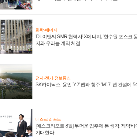
화학·에너지
'DL이앤씨 SMR 협력사' X에너지, '한수원 포스코
지와 우라늄 계약 체결
전자·전기·정보통신
SK하이닉스, 용인 'Y2' 팹과 청주 'M17' 팹 건설에 
데스크 리포트
[데스크리포트 8월] 무더운 입추에 든 생각, 제약
기대한다