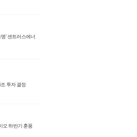
 동맹' 센트러스에너
54조 투자 결정
바이오 하반기 훈풍