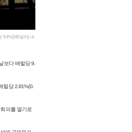
.4%(245달러) 내
날보다 배럴당 9.
당 2.81%(0.
화상회의를 열기로