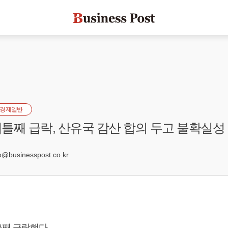
경제일반
틀째 급락, 산유국 감산 합의 두고 불확실성
4
businesspost.co.kr
째 급락했다.