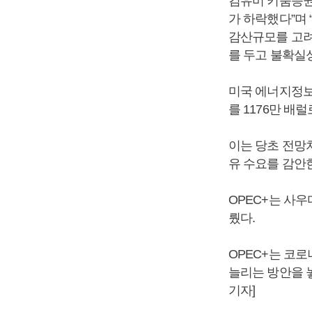
김유미 키움증권
가 하락했다”며
감산규모를 고려
를 두고 불확실
미국 에너지정보
를 1176만 배
이는 당초 전망
유 수요를 감안
OPEC+는 사
뤘다.
OPEC+는 코
늘리는 방안을 
기자]