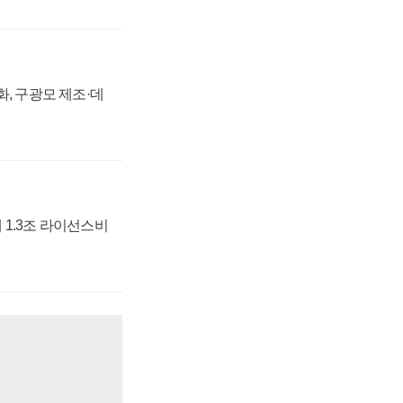
강화, 구광모 제조·데
 1.3조 라이선스비