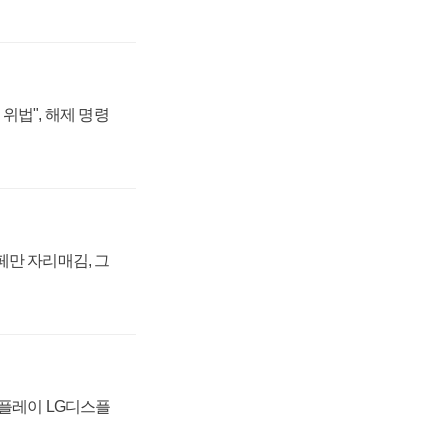
위법", 해제 명령
페만 자리매김, 그
스플레이 LG디스플