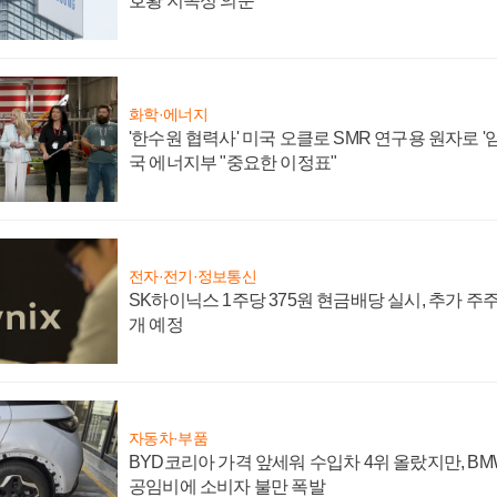
호황 지속성 의문"
화학·에너지
'한수원 협력사' 미국 오클로 SMR 연구용 원자로 '임
국 에너지부 "중요한 이정표"
전자·전기·정보통신
SK하이닉스 1주당 375원 현금배당 실시, 추가 주
개 예정
자동차·부품
BYD코리아 가격 앞세워 수입차 4위 올랐지만, B
공임비에 소비자 불만 폭발