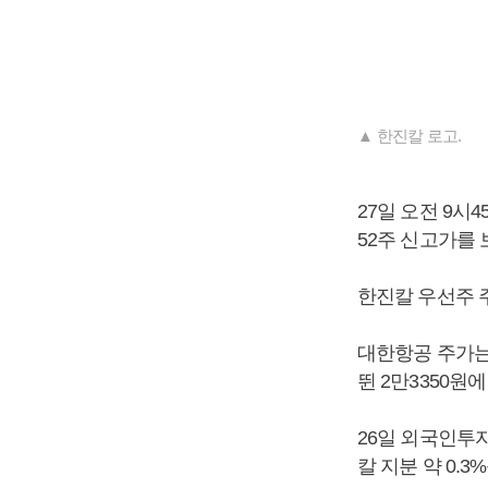
▲ 한진칼 로고.
27일 오전 9시4
52주 신고가를 
한진칼 우선주 주
대한항공 주가는 2
뛴 2만3350원
26일 외국인투
칼 지분 약 0.3