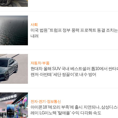
사회
미국 법원 "트럼프 정부 풍력 프로젝트 동결 조치는 
내려
자동차·부품
현대차 올해 SUV 국내 베스트셀러 톱10에서 싼타
랜저·아반떼 '세단 쌍끌이'로 내수 방어
전자·전기·정보통신
아이폰18 '메모리 부족'에 출시 지연되나, 삼성디
레이 LG이노텍 '탈애플' 수익 다각화 속도