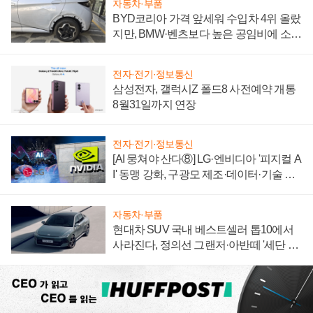
자동차·부품
BYD코리아 가격 앞세워 수입차 4위 올랐
지만, BMW·벤츠보다 높은 공임비에 소비
자 불만 폭발
전자·전기·정보통신
삼성전자, 갤럭시Z 폴드8 사전예약 개통
8월31일까지 연장
전자·전기·정보통신
[AI 뭉쳐야 산다⑧] LG·엔비디아 '피지컬 A
I' 동맹 강화, 구광모 제조·데이터·기술 결
집해 종합 로보틱스 기업으로
자동차·부품
현대차 SUV 국내 베스트셀러 톱10에서
사라진다, 정의선 그랜저·아반떼 '세단 쌍
끌이'로 내수 방어