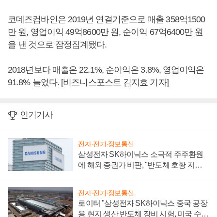
코데즈컴바인은 2019년 연결기준으로 매출 358억1500
만 원, 영업이익 49억8600만 원, 순이익 67억6400만 원
을 낸 것으로 잠정집계됐다.
2018년보다 매출은 22.1%, 순이익은 3.8%, 영업이익은
91.8% 늘었다. [비즈니스포스트 김지효 기자]
인기기사
전자·전기·정보통신
삼성전자 SK하이닉스 소극적 주주환원
에 해외 증권가 비판, "반도체 호황 지속
성 의문"
전자·전기·정보통신
로이터 "삼성전자 SK하이닉스 중국 공장
용 현지 생산 반도체 장비 시험, 미국 수출