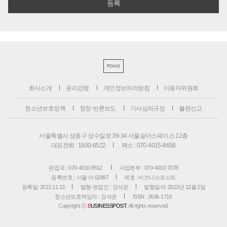
PC버전
회사소개
윤리강령
개인정보처리방침
이용자위원회
청소년보호정책
정정·반론보도
기사심의규정
불편신고
서울특별시 성동구 성수일로 39-34 서울숲더스페이스 12층
대표전화 : 1800-6522
팩스 : 070-4015-8658
편집국 : 070-4010-8512
사업본부 : 070-4010-7078
등록번호 : 서울 아 02897
제호 : 비즈니스포스트
등록일: 2013.11.13
발행·편집인 : 강석운
발행일자: 2013년 12월 2일
청소년보호책임자 : 강석운
ISSN : 2636-171X
Copyright ⓒ
B
USINESSPOST
. All rights reserved.