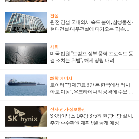
통제 대비"
건설
원전 건설 국내외서 속도 붙어, 삼성물산·
현대건설·대우건설에 다가오는 '약속의
시간'
사회
미국 법원 "트럼프 정부 풍력 프로젝트 동
결 조치는 위법", 해제 명령 내려
화학·에너지
로이터 "정제연료 3만 톤 한국에서 러시
아로 이동", 우크라이나의 공격에 수요 늘
어
전자·전기·정보통신
SK하이닉스 1주당 375원 현금배당 실시,
추가 주주환원 계획 9월 공개 예정