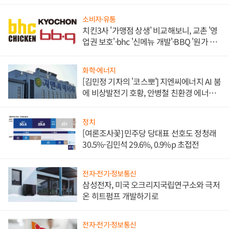
소비자·유통
치킨3사 '가맹점 상생' 비교해보니, 교촌 '영
업권 보호'·bhc '신메뉴 개발'·BBQ '원가 부
담'
화학·에너지
[김민정 기자의 '코스뽀'] 지엔씨에너지 AI 붐
에 비상발전기 호황, 안병철 친환경 에너지
발전전문기업 향한다
정치
[여론조사꽃] 민주당 당대표 선호도 정청래
30.5%·김민석 29.6%, 0.9%p 초접전
전자·전기·정보통신
삼성전자, 미국 오크리지국립연구소와 극저
온 히트펌프 개발하기로
전자·전기·정보통신