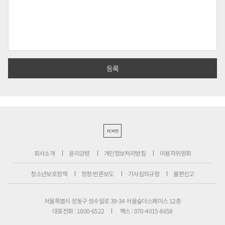
PC버전
회사소개
윤리강령
개인정보처리방침
이용자위원회
청소년보호정책
정정·반론보도
기사심의규정
불편신고
서울특별시 성동구 성수일로 39-34 서울숲더스페이스 12층
대표전화 : 1800-6522
팩스 : 070-4015-8658