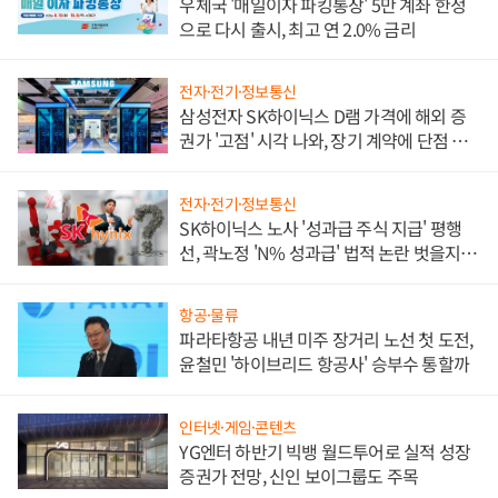
우체국 '매일이자 파킹통장' 5만 계좌 한정
으로 다시 출시, 최고 연 2.0% 금리
전자·전기·정보통신
삼성전자 SK하이닉스 D램 가격에 해외 증
권가 '고점' 시각 나와, 장기 계약에 단점 부
각
전자·전기·정보통신
SK하이닉스 노사 '성과급 주식 지급' 평행
선, 곽노정 'N% 성과급' 법적 논란 벗을지 주
목
항공·물류
파라타항공 내년 미주 장거리 노선 첫 도전,
윤철민 '하이브리드 항공사' 승부수 통할까
인터넷·게임·콘텐츠
YG엔터 하반기 빅뱅 월드투어로 실적 성장
증권가 전망, 신인 보이그룹도 주목