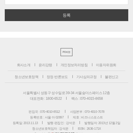
PC버전
회사소개
윤리강령
개인정보처리방침
이용자위원회
청소년보호정책
정정·반론보도
기사심의규정
불편신고
서울특별시 성동구 성수일로 39-34 서울숲더스페이스 12층
대표전화 : 1800-6522
팩스 : 070-4015-8658
편집국 : 070-4010-8512
사업본부 : 070-4010-7078
등록번호 : 서울 아 02897
제호 : 비즈니스포스트
등록일: 2013.11.13
발행·편집인 : 강석운
발행일자: 2013년 12월 2일
청소년보호책임자 : 강석운
ISSN : 2636-171X