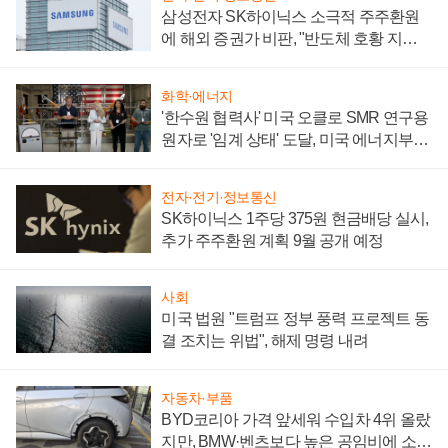
삼성전자 SK하이닉스 소극적 주주환원
에 해외 증권가 비판, "반도체 호황 지속
성 의문"
화학·에너지
'한수원 협력사' 미국 오클로 SMR 연구용
원자로 '임계 상태' 도달, 미국 에너지부
"중요한 이정표"
전자·전기·정보통신
SK하이닉스 1주당 375원 현금배당 실시,
추가 주주환원 계획 9월 공개 예정
사회
미국 법원 "트럼프 정부 풍력 프로젝트 동
결 조치는 위법", 해제 명령 내려
자동차·부품
BYD코리아 가격 앞세워 수입차 4위 올랐
지만, BMW·벤츠보다 높은 공임비에 소비