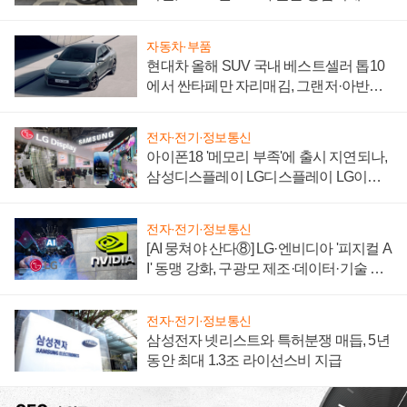
자 불만 폭발
자동차·부품
현대차 올해 SUV 국내 베스트셀러 톱10
에서 싼타페만 자리매김, 그랜저·아반떼
'세단 쌍끌이'로 내수 방어
전자·전기·정보통신
아이폰18 '메모리 부족'에 출시 지연되나,
삼성디스플레이 LG디스플레이 LG이노
텍 '탈애플' 수익 다각화 속도
전자·전기·정보통신
[AI 뭉쳐야 산다⑧] LG·엔비디아 '피지컬 A
I' 동맹 강화, 구광모 제조·데이터·기술 결
집해 종합 로보틱스 기업으로
전자·전기·정보통신
삼성전자 넷리스트와 특허분쟁 매듭, 5년
동안 최대 1.3조 라이선스비 지급