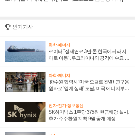
인기기사
화학·에너지
로이터 "정제연료 3만 톤 한국에서 러시
아로 이동", 우크라이나의 공격에 수요 늘
어
화학·에너지
'한수원 협력사' 미국 오클로 SMR 연구용
원자로 '임계 상태' 도달, 미국 에너지부
"중요한 이정표"
전자·전기·정보통신
SK하이닉스 1주당 375원 현금배당 실시,
추가 주주환원 계획 9월 공개 예정