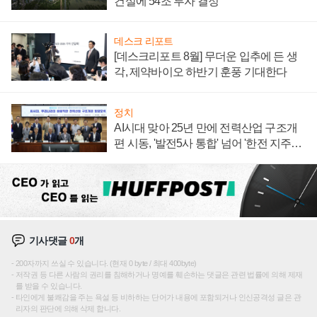
건설에 54조 투자 결정
데스크 리포트
[데스크리포트 8월] 무더운 입추에 든 생
각, 제약바이오 하반기 훈풍 기대한다
정치
AI시대 맞아 25년 만에 전력산업 구조개
편 시동, '발전5사 통합' 넘어 '한전 지주사'
재편론도
기사댓글
0
개
200자까지 쓰실 수 있습니다. (현재 0 byte / 최대 400byte)
저작권 등 다른 사람의 권리를 침해하거나 명예를 훼손하는 댓글은 관련 법률에 의해 제재
를 받을 수 있습니다.
타인에게 불쾌감을 주는 욕설 등 비하하는 단어가 내용에 포함되거나 인신공격성 글은 관
리자의 판단에 의해 삭제 합니다.