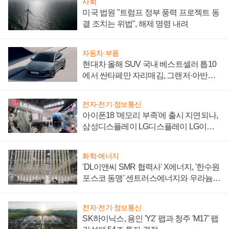
사회
미국 법원 "트럼프 정부 풍력 프로젝트 동
결 조치는 위법", 해제 명령 내려
자동차·부품
현대차 올해 SUV 국내 베스트셀러 톱10
에서 싼타페만 자리매김, 그랜저·아반떼
'세단 쌍끌이'로 내수 방어
전자·전기·정보통신
아이폰18 '메모리 부족'에 출시 지연되나,
삼성디스플레이 LG디스플레이 LG이노
텍 '탈애플' 수익 다각화 속도
화학·에너지
'DL이앤씨 SMR 협력사' X에너지, '한수원
포스코 동맹' 센트러스에너지와 우라늄
계약 체결
전자·전기·정보통신
SK하이닉스, 용인 'Y2' 팹과 청주 'M17' 팹