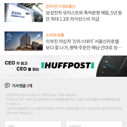
전자·전기·정보통신
삼성전자 넷리스트와 특허분쟁 매듭, 5년 동
안 최대 1.3조 라이선스비 지급
소비자·유통
이부진 야심작 '신라스테이' 서울신라호텔
보다 잘 나가, 평택·주문진·해남·건대로 성
장판 더 넓힌다
기사댓글
0
개
200자까지 쓰실 수 있습니다. (현재 0 byte / 최대 400byte)
저작권 등 다른 사람의 권리를 침해하거나 명예를 훼손하는 댓글은 관련 법률에 의해 제재를 받을
수 있습니다.
타인에게 불쾌감을 주는 욕설 등 비하하는 단어가 내용에 포함되거나 인신공격성 글은 관리자의 판
단에 의해 삭제 합니다.