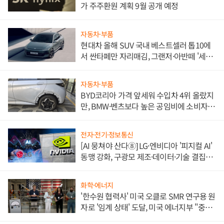
가 주주환원 계획 9월 공개 예정
자동차·부품
현대차 올해 SUV 국내 베스트셀러 톱10에
서 싼타페만 자리매김, 그랜저·아반떼 '세단
쌍끌이'로 내수 방어
자동차·부품
BYD코리아 가격 앞세워 수입차 4위 올랐지
만, BMW·벤츠보다 높은 공임비에 소비자
불만 폭발
전자·전기·정보통신
[AI 뭉쳐야 산다⑧] LG·엔비디아 '피지컬 AI'
동맹 강화, 구광모 제조·데이터·기술 결집
해 종합 로보틱스 기업으로
화학·에너지
'한수원 협력사' 미국 오클로 SMR 연구용 원
자로 '임계 상태' 도달, 미국 에너지부 "중요
한 이정표"