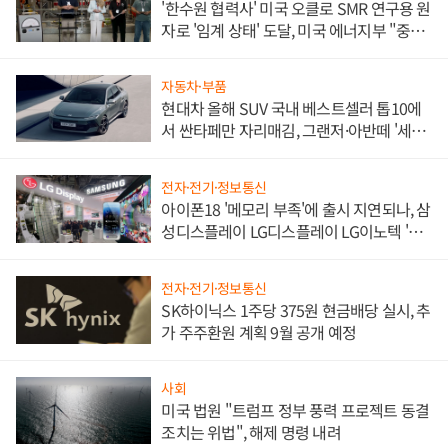
'한수원 협력사' 미국 오클로 SMR 연구용 원
자로 '임계 상태' 도달, 미국 에너지부 "중요
한 이정표"
자동차·부품
현대차 올해 SUV 국내 베스트셀러 톱10에
서 싼타페만 자리매김, 그랜저·아반떼 '세단
쌍끌이'로 내수 방어
전자·전기·정보통신
아이폰18 '메모리 부족'에 출시 지연되나, 삼
성디스플레이 LG디스플레이 LG이노텍 '탈
애플' 수익 다각화 속도
전자·전기·정보통신
SK하이닉스 1주당 375원 현금배당 실시, 추
가 주주환원 계획 9월 공개 예정
사회
미국 법원 "트럼프 정부 풍력 프로젝트 동결
조치는 위법", 해제 명령 내려