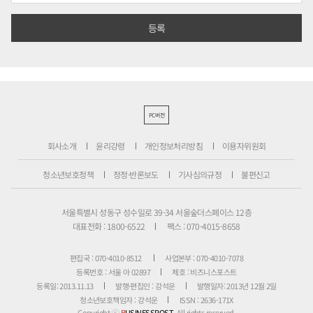
PC버전
회사소개
윤리강령
개인정보처리방침
이용자위원회
청소년보호정책
정정·반론보도
기사심의규정
불편신고
서울특별시 성동구 성수일로 39-34 서울숲더스페이스 12층
대표전화 : 1800-6522
팩스 : 070-4015-8658
편집국 : 070-4010-8512
사업본부 : 070-4010-7078
등록번호 : 서울 아 02897
제호 : 비즈니스포스트
등록일: 2013.11.13
발행·편집인 : 강석운
발행일자: 2013년 12월 2일
청소년보호책임자 : 강석운
ISSN : 2636-171X
Copyright ⓒ
B
USINESSPOST
. All rights reserved.