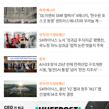
화학·에너지
'DL이앤씨 SMR 협력사' X에너지, '한수원 포
스코 동맹' 센트러스에너지와 우라늄 계약
체결
전자·전기·정보통신
SK하이닉스 노사 '성과급 주식지급' 평행선,
곽노정 'N% 성과급' 법적 논란 벗을지 주목
정치
AI시대 맞아 25년 만에 전력산업 구조개편
시동, '발전5사 통합' 넘어 '한전 지주사' 재편
론도
전자·전기·정보통신
SK하이닉스, 용인 'Y2' 팹과 청주 'M17' 팹
건설에 54조 투자 결정