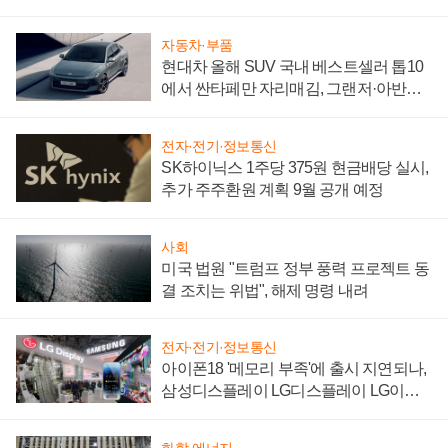
"중요한 이정표"
자동차·부품
현대차 올해 SUV 국내 베스트셀러 톱10
에서 싼타페만 자리매김, 그랜저·아반떼
'세단 쌍끌이'로 내수 방어
전자·전기·정보통신
SK하이닉스 1주당 375원 현금배당 실시,
추가 주주환원 계획 9월 공개 예정
사회
미국 법원 "트럼프 정부 풍력 프로젝트 동
결 조치는 위법", 해제 명령 내려
전자·전기·정보통신
아이폰18 '메모리 부족'에 출시 지연되나,
삼성디스플레이 LG디스플레이 LG이노
텍 '탈애플' 수익 다각화 속도
화학·에너지