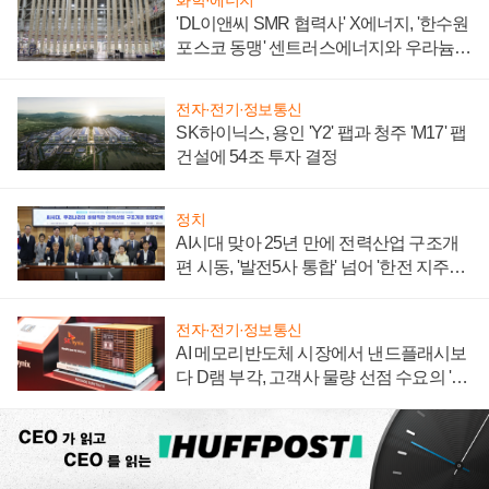
'DL이앤씨 SMR 협력사' X에너지, '한수원
포스코 동맹' 센트러스에너지와 우라늄
계약 체결
전자·전기·정보통신
SK하이닉스, 용인 'Y2' 팹과 청주 'M17' 팹
건설에 54조 투자 결정
정치
AI시대 맞아 25년 만에 전력산업 구조개
편 시동, '발전5사 통합' 넘어 '한전 지주사'
재편론도
전자·전기·정보통신
AI 메모리반도체 시장에서 낸드플래시보
다 D램 부각, 고객사 물량 선점 수요의 '우
선순위'