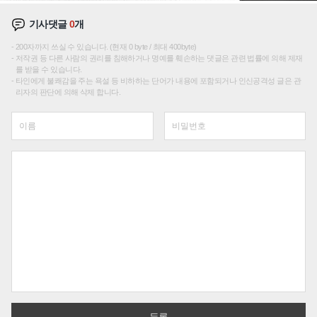
기사댓글
0
개
200자까지 쓰실 수 있습니다. (현재 0 byte / 최대 400byte)
저작권 등 다른 사람의 권리를 침해하거나 명예를 훼손하는 댓글은 관련 법률에 의해 제재
를 받을 수 있습니다.
타인에게 불쾌감을 주는 욕설 등 비하하는 단어가 내용에 포함되거나 인신공격성 글은 관
리자의 판단에 의해 삭제 합니다.