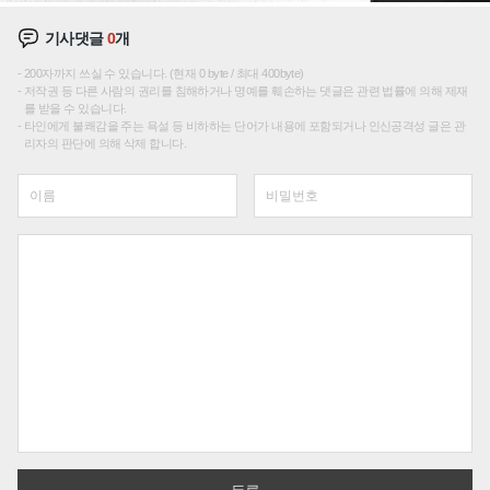
기사댓글
0
개
200자까지 쓰실 수 있습니다. (현재 0 byte / 최대 400byte)
저작권 등 다른 사람의 권리를 침해하거나 명예를 훼손하는 댓글은 관련 법률에 의해 제재
를 받을 수 있습니다.
타인에게 불쾌감을 주는 욕설 등 비하하는 단어가 내용에 포함되거나 인신공격성 글은 관
리자의 판단에 의해 삭제 합니다.