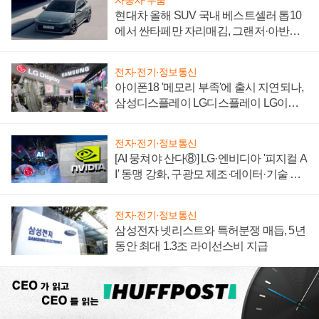
자동차·부품
현대차 올해 SUV 국내 베스트셀러 톱10
에서 싼타페만 자리매김, 그랜저·아반떼
'세단 쌍끌이'로 내수 방어
전자·전기·정보통신
아이폰18 '메모리 부족'에 출시 지연되나,
삼성디스플레이 LG디스플레이 LG이노
텍 '탈애플' 수익 다각화 속도
전자·전기·정보통신
[AI 뭉쳐야 산다⑧] LG·엔비디아 '피지컬 A
I' 동맹 강화, 구광모 제조·데이터·기술 결
집해 종합 로보틱스 기업으로
전자·전기·정보통신
삼성전자 넷리스트와 특허분쟁 매듭, 5년
동안 최대 1.3조 라이선스비 지급