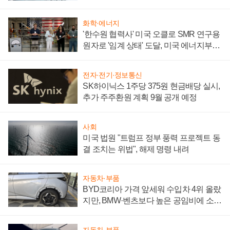
성 의문"
화학·에너지
'한수원 협력사' 미국 오클로 SMR 연구용
원자로 '임계 상태' 도달, 미국 에너지부
"중요한 이정표"
전자·전기·정보통신
SK하이닉스 1주당 375원 현금배당 실시,
추가 주주환원 계획 9월 공개 예정
사회
미국 법원 "트럼프 정부 풍력 프로젝트 동
결 조치는 위법", 해제 명령 내려
자동차·부품
BYD코리아 가격 앞세워 수입차 4위 올랐
지만, BMW·벤츠보다 높은 공임비에 소비
자 불만 폭발