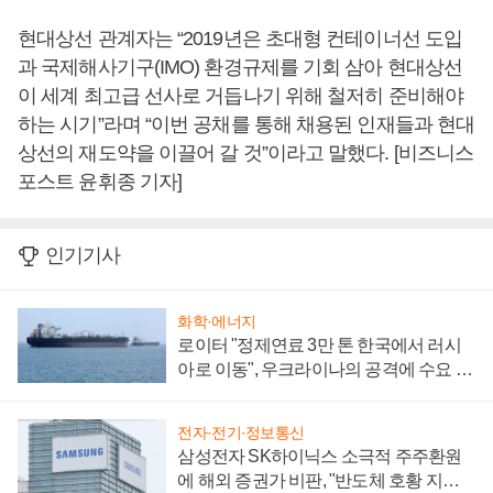
현대상선 관계자는 “2019년은 초대형 컨테이너선 도입
과 국제해사기구(IMO) 환경규제를 기회 삼아 현대상선
이 세계 최고급 선사로 거듭나기 위해 철저히 준비해야
하는 시기”라며 “이번 공채를 통해 채용된 인재들과 현대
상선의 재도약을 이끌어 갈 것”이라고 말했다. [비즈니스
포스트 윤휘종 기자]
인기기사
화학·에너지
로이터 "정제연료 3만 톤 한국에서 러시
아로 이동", 우크라이나의 공격에 수요 늘
어
전자·전기·정보통신
삼성전자 SK하이닉스 소극적 주주환원
에 해외 증권가 비판, "반도체 호황 지속