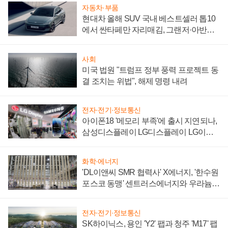
자동차·부품
현대차 올해 SUV 국내 베스트셀러 톱10
에서 싼타페만 자리매김, 그랜저·아반떼
'세단 쌍끌이'로 내수 방어
사회
미국 법원 "트럼프 정부 풍력 프로젝트 동
결 조치는 위법", 해제 명령 내려
전자·전기·정보통신
아이폰18 '메모리 부족'에 출시 지연되나,
삼성디스플레이 LG디스플레이 LG이노
텍 '탈애플' 수익 다각화 속도
화학·에너지
'DL이앤씨 SMR 협력사' X에너지, '한수원
포스코 동맹' 센트러스에너지와 우라늄
계약 체결
전자·전기·정보통신
SK하이닉스, 용인 'Y2' 팹과 청주 'M17' 팹