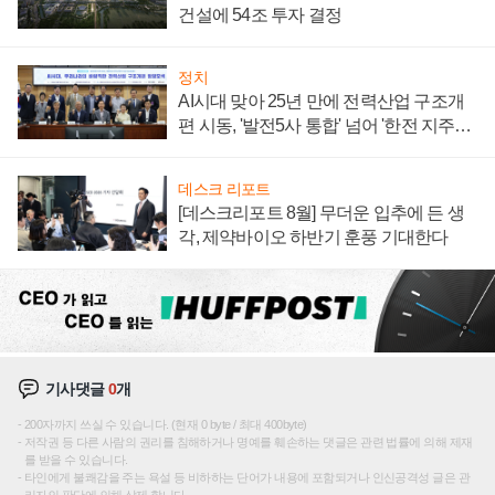
건설에 54조 투자 결정
정치
AI시대 맞아 25년 만에 전력산업 구조개
편 시동, '발전5사 통합' 넘어 '한전 지주사'
재편론도
데스크 리포트
[데스크리포트 8월] 무더운 입추에 든 생
각, 제약바이오 하반기 훈풍 기대한다
기사댓글
0
개
200자까지 쓰실 수 있습니다. (현재 0 byte / 최대 400byte)
저작권 등 다른 사람의 권리를 침해하거나 명예를 훼손하는 댓글은 관련 법률에 의해 제재
를 받을 수 있습니다.
타인에게 불쾌감을 주는 욕설 등 비하하는 단어가 내용에 포함되거나 인신공격성 글은 관
리자의 판단에 의해 삭제 합니다.