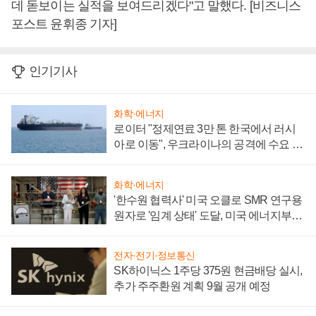
데 돋보이는 실적을 보여드리겠다"고 말했다. [비즈니스
포스트 윤휘종 기자]
인기기사
화학·에너지
로이터 "정제연료 3만 톤 한국에서 러시
아로 이동", 우크라이나의 공격에 수요 늘
어
화학·에너지
'한수원 협력사' 미국 오클로 SMR 연구용
원자로 '임계 상태' 도달, 미국 에너지부
"중요한 이정표"
전자·전기·정보통신
SK하이닉스 1주당 375원 현금배당 실시,
추가 주주환원 계획 9월 공개 예정