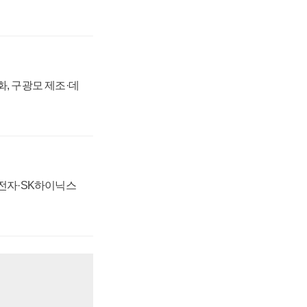
강화, 구광모 제조·데
성전자·SK하이닉스