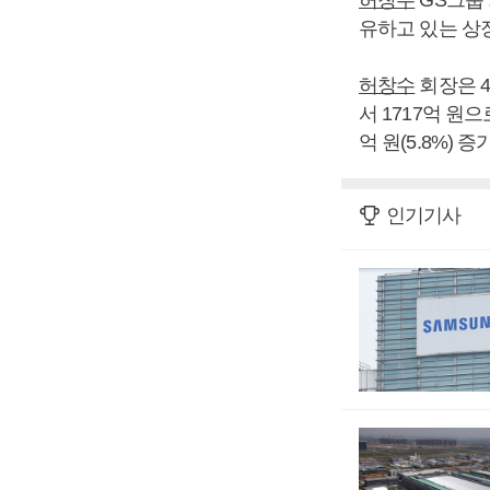
유하고 있는 상
허창수
회장은 48
서 1717억 원으로
억 원(5.8%)
인기기사