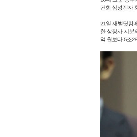
건희
삼성전자 회
21일 재벌닷컴
한 상장사 지분의 
억 원보다 5조280