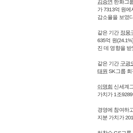
김승연
한화그룹
가 7313억 원에
감소율을 보였다
같은 기간
정몽
635억 원(24
진 데 영향을 받
같은 기간
구광
태원
SK그룹 회장
이명희
신세계그
가치가 1조9289
경영에 참여하
지분 가치가 201
허창수
GS그룹