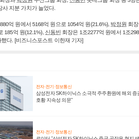
장사 지분 가치가 늘었다.
80억 원에서 5168억 원으로 1054억 원(21.6%),
박정원
회장은
 185억 원(12.1%),
신동빈
회장은 1조2277억 원에서 1조298
 증가했다. [비즈니스포스트 이한재 기자]
전자·전기·정보통신
삼성전자 SK하이닉스 소극적 주주환원에 해외 증권
호황 지속성 의문"
전자·전기·정보통신
로이터 "삼성전자 SK하이닉스 중국 공장용 현지 생