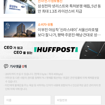
전자·전기·정보통신
삼성전자 넷리스트와 특허분쟁 매듭, 5년 동
안 최대 1.3조 라이선스비 지급
소비자·유통
이부진 야심작 '신라스테이' 서울신라호텔
보다 잘 나가, 평택·주문진·해남·건대로 성
장판 더 넓힌다
기사댓글
0
개
200자까지 쓰실 수 있습니다. (현재 0 byte / 최대 400byte)
저작권 등 다른 사람의 권리를 침해하거나 명예를 훼손하는 댓글은 관련 법률에 의해 제재를 받을
수 있습니다.
타인에게 불쾌감을 주는 욕설 등 비하하는 단어가 내용에 포함되거나 인신공격성 글은 관리자의 판
단에 의해 삭제 합니다.