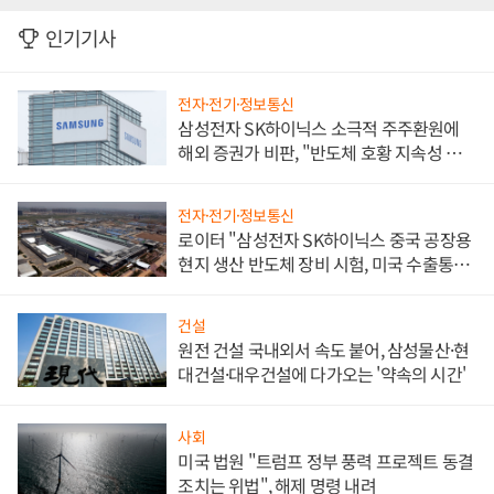
인기기사
전자·전기·정보통신
삼성전자 SK하이닉스 소극적 주주환원에
해외 증권가 비판, "반도체 호황 지속성 의
문"
전자·전기·정보통신
로이터 "삼성전자 SK하이닉스 중국 공장용
현지 생산 반도체 장비 시험, 미국 수출통제
대비"
건설
원전 건설 국내외서 속도 붙어, 삼성물산·현
대건설·대우건설에 다가오는 '약속의 시간'
사회
미국 법원 "트럼프 정부 풍력 프로젝트 동결
조치는 위법", 해제 명령 내려