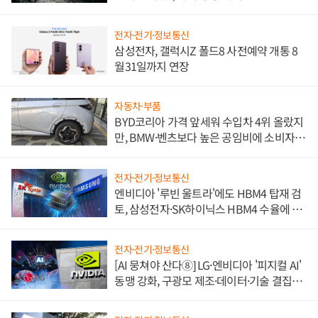
전자·전기·정보통신
삼성전자, 갤럭시Z 폴드8 사전예약 개통 8
월31일까지 연장
자동차·부품
BYD코리아 가격 앞세워 수입차 4위 올랐지
만, BMW·벤츠보다 높은 공임비에 소비자
불만 폭발
전자·전기·정보통신
엔비디아 '루빈 울트라'에도 HBM4 탑재 검
토, 삼성전자·SK하이닉스 HBM4 수율에 주
도권 갈린다
전자·전기·정보통신
[AI 뭉쳐야 산다⑧] LG·엔비디아 '피지컬 AI'
동맹 강화, 구광모 제조·데이터·기술 결집
해 종합 로보틱스 기업으로