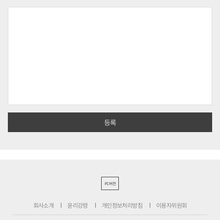
PC버전
회사소개
윤리강령
개인정보처리방침
이용자위원회