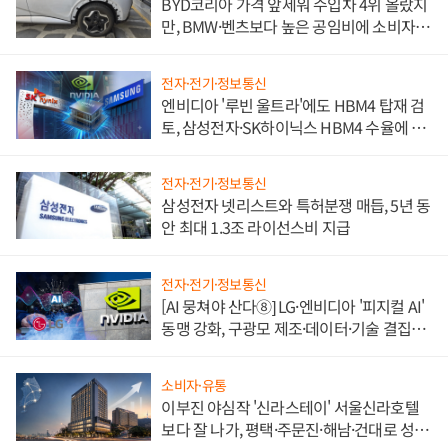
BYD코리아 가격 앞세워 수입차 4위 올랐지
만, BMW·벤츠보다 높은 공임비에 소비자
불만 폭발
전자·전기·정보통신
엔비디아 '루빈 울트라'에도 HBM4 탑재 검
토, 삼성전자·SK하이닉스 HBM4 수율에 주
도권 갈린다
전자·전기·정보통신
삼성전자 넷리스트와 특허분쟁 매듭, 5년 동
안 최대 1.3조 라이선스비 지급
전자·전기·정보통신
[AI 뭉쳐야 산다⑧] LG·엔비디아 '피지컬 AI'
동맹 강화, 구광모 제조·데이터·기술 결집
해 종합 로보틱스 기업으로
소비자·유통
이부진 야심작 '신라스테이' 서울신라호텔
보다 잘 나가, 평택·주문진·해남·건대로 성