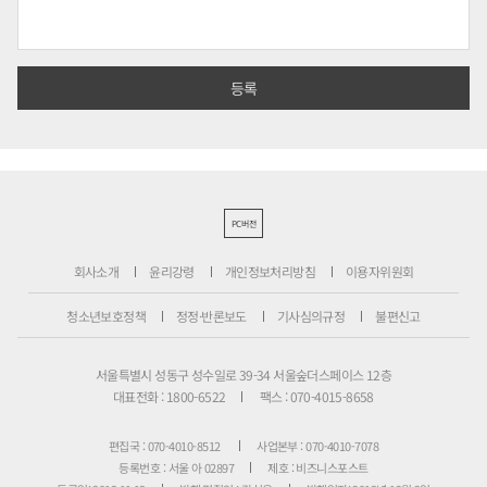
PC버전
회사소개
윤리강령
개인정보처리방침
이용자위원회
청소년보호정책
정정·반론보도
기사심의규정
불편신고
서울특별시 성동구 성수일로 39-34 서울숲더스페이스 12층
대표전화 : 1800-6522
팩스 : 070-4015-8658
편집국 : 070-4010-8512
사업본부 : 070-4010-7078
등록번호 : 서울 아 02897
제호 : 비즈니스포스트