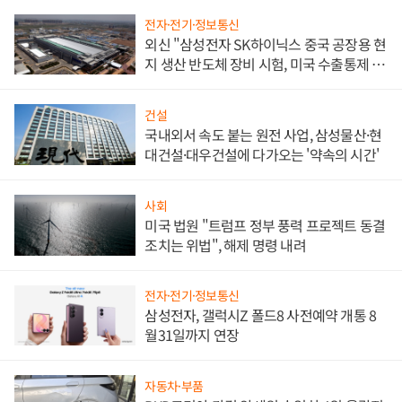
전자·전기·정보통신
외신 "삼성전자 SK하이닉스 중국 공장용 현
지 생산 반도체 장비 시험, 미국 수출통제 대
비"
건설
국내외서 속도 붙는 원전 사업, 삼성물산·현
대건설·대우건설에 다가오는 '약속의 시간'
사회
미국 법원 "트럼프 정부 풍력 프로젝트 동결
조치는 위법", 해제 명령 내려
전자·전기·정보통신
삼성전자, 갤럭시Z 폴드8 사전예약 개통 8
월31일까지 연장
자동차·부품