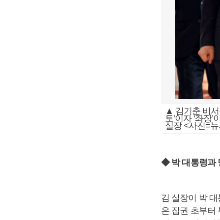
▲ 김기춘 비서
토’이자 ‘좌장
실장 <사진=뉴
◆ 박 대통령과
김 실장이 박 
은 집권 초부터