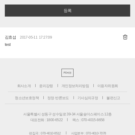
김효섭
2017-05-11 17:27:09
test
PC버전
회사소개
윤리강령
개인정보처리방침
이용자위원회
청소년보호정책
정정·반론보도
기사심의규정
불편신고
서울특별시 성동구 성수일로 39-34 서울숲더스페이스 12층
대표전화 : 1800-6522
팩스 : 070-4015-8658
편집국 : 070-4010-8512
사업본부 : 070-4010-7078