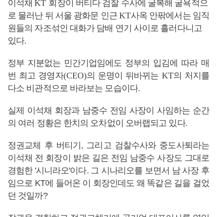
이석채
KT
회장이 버티다 검찰 수사에 굴복해 굴욕적으
로 물러난 뒤 서울 광화문 인근
KT
사옥 안팎에서는 임직
원들의 자조섞인 대화가 담배 연기 사이로 흘러다니고
있다
.
정부 지분없는 민간기업임에도 정부의 입김에 따라 매
번 최고 경영자
(CEO)
의 운명이 뒤바뀌는
KT
의 처지를
다소 비관적으로 바라보는 모습이다
.
실제 이석채 회장과 남중수 전임 사장이 사임하는 순간
의 여러 정황은 한치의 오차없이 오버랩되고 있다
.
정권교체 후 버티기, 그리고 검찰수사와 중도사퇴라는
이석채 전 회장이 밝은 길은 전임 남중수 사장도 그대로
경험한 '시니라오'이다. 그 시나리오를 보면서 남 사장 후
임으로 KT에 들어온 이 회장인데도 왜 똑같은 길을 걸었
던 것일까?