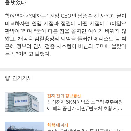
을 벗었다
.
참여연대 관계자는
“
전임
CEO
인 남중수 전 사장과 굳이
비교하자면 연임 시점과 정권이 바뀐 시점이 그야말로
판박이
”
라며
“
굳이 다른 점을 꼽자면 여야가 바뀌지 않
았고
,
채동욱 검찰총장의 퇴임을 둘러싼 에피소드 등 박
근혜 정부의 인사 검증 시스템이 비난의 도마에 올랐다
는 점
”
이라고 말했다
.
인기기사
전자·전기·정보통신
삼성전자 SK하이닉스 소극적 주주환원
에 해외 증권가 비판, "반도체 호황 지속
성 의문"
화학·에너지