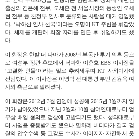
모 인력 구조조정을 단행하는 한편으로 청와대 대변인
출신의 김은혜 전무
,
오세훈 전 서울시장의 동생인 오세
현 전무 등 친정부 인사로 분류되는 사람을 대거 영입했
다
. ‘
낙하산 인사 천국
’
이라는 오명이
KT
주변을 휘감았
다
.
체제를 개편해 회장 자리를 만든 후 취임하기도 했
다
.
이 회장은 한발 더 나아가
2008
년 부동산 투기 의혹 등으
로 여성부 장관 후보에서 낙마한 이춘호
EBS
이사장을
‘
고결한 인물
’
이라는 말로 추켜세우며
KT
사외이사에
선임했다
.
이 이사장은 이명박 전 대통령 부인 김윤옥 여
사와 측근으로 알려졌다
.
이 회장은
2012
년
3
월 연임에 성공해
2015
년
3
월까지 임
기가 남아있었으나 지난
2
월과
10
월 참여연대로부터 업
무상 배임 혐의로 검찰에 고발되기도 됐다
.
청와대로부
터 사임을 종용받기도 했으나 몇차례 버티다가 결국 검
찰의 압수수색 등 고강도 수사가 이어지자 자진해서 옷