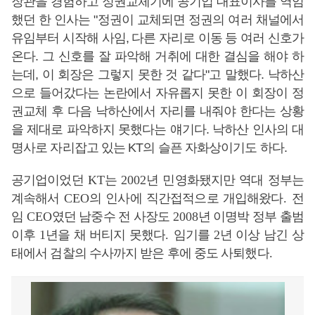
장관을 경험하고 정권교체기에 공기업 대표이사를 역임
했던 한 인사는 "정권이 교체되면 정권의 여러 채널에서
유임부터 시작해 사임, 다른 자리로 이동 등 여러 신호가
온다. 그 신호를 잘 파악해 거취에 대한 결심을 해야 하
는데, 이 회장은 그렇지 못한 것 같다"고 말했다. 낙하산
으로 들어갔다는 논란에서 자유롭지 못한 이 회장이 정
권교체 후 다음 낙하산에서 자리를 내줘야 한다는 상황
을 제대로 파악하지 못했다는 얘기다. 낙하산 인사의 대
명사로 자리잡고 있는 KT의 슬픈 자화상이기도 하다.
공기업이었던
KT
는
2002
년 민영화됐지만 역대 정부는
계속해서
CEO
의 인사에 직간접적으로 개입해왔다
.
전
임
CEO
였던 남중수 전 사장도
2008
년 이명박 정부 출범
이후
1
년을 채 버티지 못했다
.
임기를
2
년 이상 남긴 상
태에서 검찰의 수사까지 받은 후에 중도 사퇴했다
.