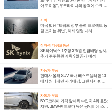
로이터 "정제연료 3만 톤 한국에서 러시
아로 이동", 우크라이나의 공격에 수요 늘
어
사회
미국 법원 "트럼프 정부 풍력 프로젝트 동
결 조치는 위법", 해제 명령 내려
전자·전기·정보통신
SK하이닉스 1주당 375원 현금배당 실시,
추가 주주환원 계획 9월 공개 예정
자동차·부품
현대차 올해 SUV 국내 베스트셀러 톱10
에서 싼타페만 자리매김, 그랜저·아반떼
'세단 쌍끌이'로 내수 방어
자동차·부품
BYD코리아 가격 앞세워 수입차 4위 올랐
지만, BMW·벤츠보다 높은 공임비에 소비
자 불만 폭발