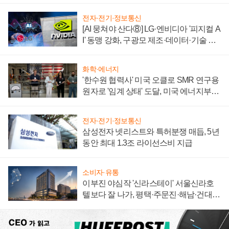
전자·전기·정보통신
[AI 뭉쳐야 산다⑧] LG·엔비디아 '피지컬 A
I' 동맹 강화, 구광모 제조·데이터·기술 결
집해 종합 로보틱스 기업으로
화학·에너지
'한수원 협력사' 미국 오클로 SMR 연구용
원자로 '임계 상태' 도달, 미국 에너지부
"중요한 이정표"
전자·전기·정보통신
삼성전자 넷리스트와 특허분쟁 매듭, 5년
동안 최대 1.3조 라이선스비 지급
소비자·유통
이부진 야심작 '신라스테이' 서울신라호
텔보다 잘 나가, 평택·주문진·해남·건대로
성장판 더 넓힌다