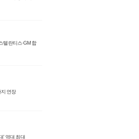
 스텔란티스·GM 합
까지 연장
대' 역대 최대