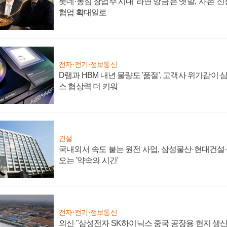
롯데·농심 창업주 시대 '라면 앙금'은 옛말, '사촌'
협업 확대일로
전자·전기·정보통신
D램과 HBM 내년 물량도 '품절', 고객사 위기감이
스 협상력 더 키워
건설
국내외서 속도 붙는 원전 사업, 삼성물산·현대건설
오는 '약속의 시간'
전자·전기·정보통신
외신 "삼성전자 SK하이닉스 중국 공장용 현지 생산