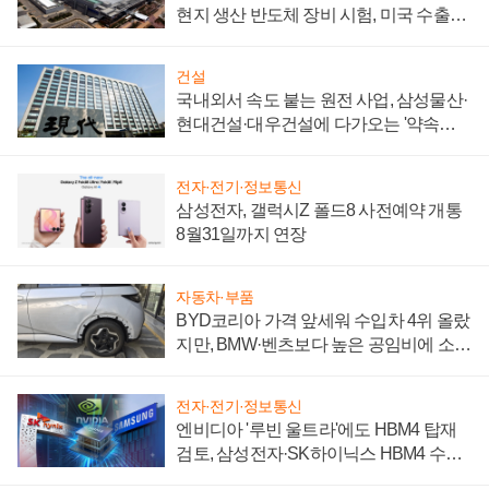
현지 생산 반도체 장비 시험, 미국 수출통
제 대비"
건설
국내외서 속도 붙는 원전 사업, 삼성물산·
현대건설·대우건설에 다가오는 '약속의
시간'
전자·전기·정보통신
삼성전자, 갤럭시Z 폴드8 사전예약 개통
8월31일까지 연장
자동차·부품
BYD코리아 가격 앞세워 수입차 4위 올랐
지만, BMW·벤츠보다 높은 공임비에 소비
자 불만 폭발
전자·전기·정보통신
엔비디아 '루빈 울트라'에도 HBM4 탑재
검토, 삼성전자·SK하이닉스 HBM4 수율
에 주도권 갈린다