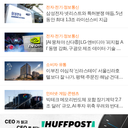
전자·전기·정보통신
삼성전자 넷리스트와 특허분쟁 매듭, 5년
동안 최대 1.3조 라이선스비 지급
전자·전기·정보통신
[AI 뭉쳐야 산다⑧] LG·엔비디아 '피지컬 A
I' 동맹 강화, 구광모 제조·데이터·기술 결
집해 종합 로보틱스 기업으로
소비자·유통
이부진 야심작 '신라스테이' 서울신라호
텔보다 잘 나가, 평택·주문진·해남·건대로
성장판 더 넓힌다
인터넷·게임·콘텐츠
빅테크 메모리반도체 포함 장기계약 '2.7
조 달러' 규모, AI 투자 위축 우려와 반대
신호