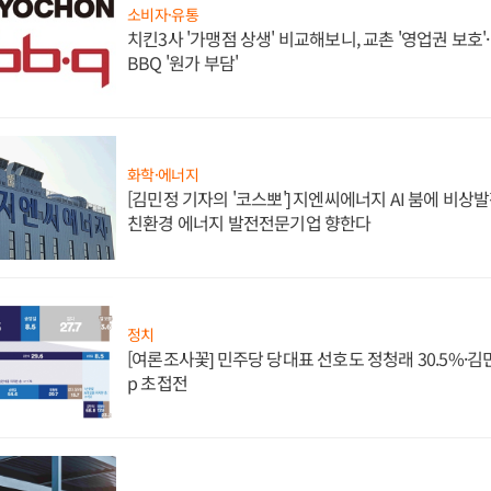
소비자·유통
치킨3사 '가맹점 상생' 비교해보니, 교촌 '영업권 보호'·b
BBQ '원가 부담'
화학·에너지
[김민정 기자의 '코스뽀'] 지엔씨에너지 AI 붐에 비상
친환경 에너지 발전전문기업 향한다
정치
[여론조사꽃] 민주당 당대표 선호도 정청래 30.5%·김민석 
p 초접전