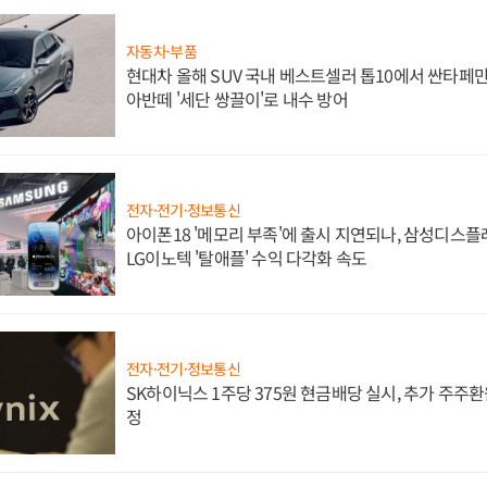
자동차·부품
현대차 올해 SUV 국내 베스트셀러 톱10에서 싼타페만
아반떼 '세단 쌍끌이'로 내수 방어
전자·전기·정보통신
아이폰18 '메모리 부족'에 출시 지연되나, 삼성디스
LG이노텍 '탈애플' 수익 다각화 속도
전자·전기·정보통신
SK하이닉스 1주당 375원 현금배당 실시, 추가 주주환
정