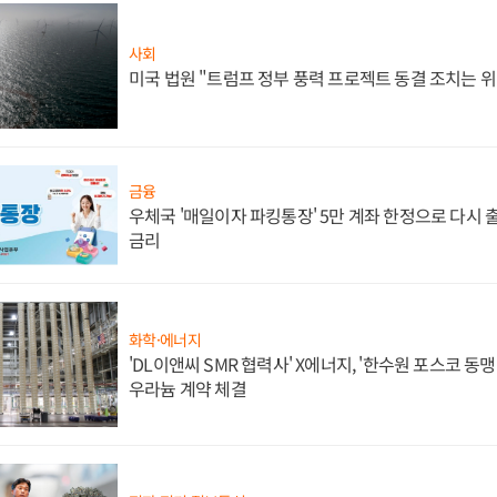
사회
미국 법원 "트럼프 정부 풍력 프로젝트 동결 조치는 위
금융
우체국 '매일이자 파킹통장' 5만 계좌 한정으로 다시 출시
금리
화학·에너지
'DL이앤씨 SMR 협력사' X에너지, '한수원 포스코 
우라늄 계약 체결