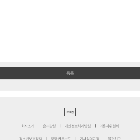
PC버전
회사소개
윤리강령
개인정보처리방침
이용자위원회
청소년보호정책
정정·반론보도
기사심의규정
불편신고