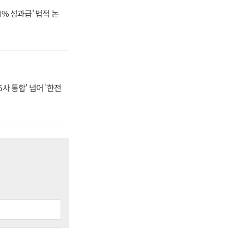
N% 성과급' 법적 논
사 통합' 넘어 '한전