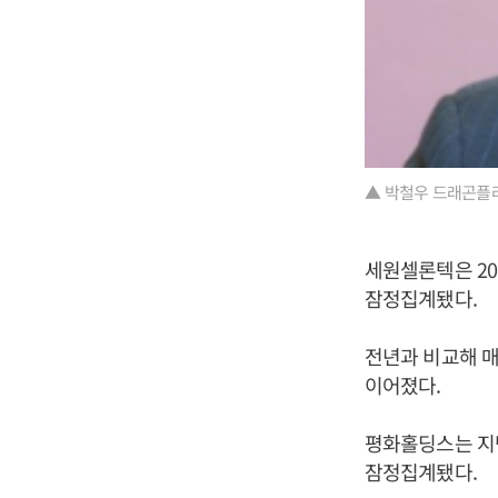
▲ 박철우 드래곤플
세원셀론텍은 201
잠정집계됐다.
전년과 비교해 매
이어졌다.
평화홀딩스는 지난해
잠정집계됐다.