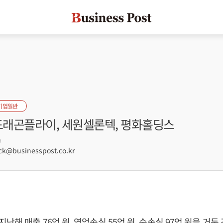
기업일반
 드래곤플라이, 세원셀론텍, 평화홀딩스
9
k@businesspost.co.kr
난해 매출 76억 원, 영업손실 55억 원, 순손실 97억 원을 거