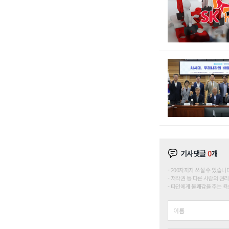
기사댓글
0
개
200자까지 쓰실 수 있습니다. (
저작권 등 다른 사람의 권리
타인에게 불쾌감을 주는 욕설