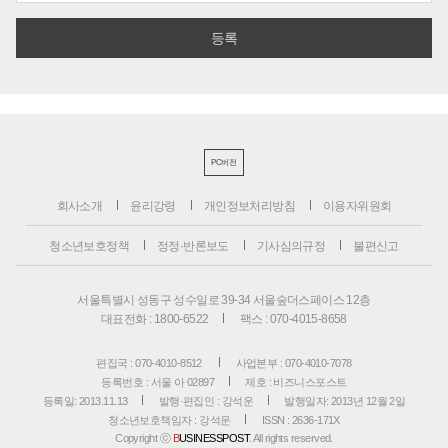
PC버전
회사소개
윤리강령
개인정보처리방침
이용자위원회
청소년보호정책
정정·반론보도
기사심의규정
불편신고
서울특별시 성동구 성수일로 39-34 서울숲더스페이스 12층
대표전화 : 1800-6522
팩스 : 070-4015-8658
편집국 : 070-4010-8512
사업본부 : 070-4010-7078
등록번호 : 서울 아 02897
제호 : 비즈니스포스트
등록일: 2013.11.13
발행·편집인 : 강석운
발행일자: 2013년 12월 2일
청소년보호책임자 : 강석운
ISSN : 2636-171X
Copyright ⓒ
B
USINESSPOST
. All rights reserved.