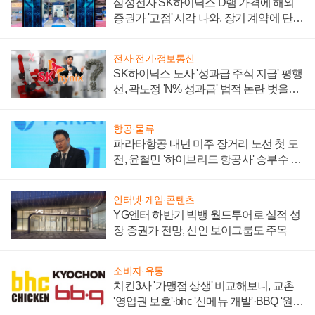
삼성전자 SK하이닉스 D램 가격에 해외
증권가 '고점' 시각 나와, 장기 계약에 단점
부각
전자·전기·정보통신
SK하이닉스 노사 '성과급 주식 지급' 평행
선, 곽노정 'N% 성과급' 법적 논란 벗을지
주목
항공·물류
파라타항공 내년 미주 장거리 노선 첫 도
전, 윤철민 '하이브리드 항공사' 승부수 통
할까
인터넷·게임·콘텐츠
YG엔터 하반기 빅뱅 월드투어로 실적 성
장 증권가 전망, 신인 보이그룹도 주목
소비자·유통
치킨3사 '가맹점 상생' 비교해보니, 교촌
'영업권 보호'·bhc '신메뉴 개발'·BBQ '원가