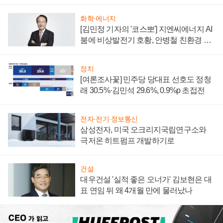
부담'
화학·에너지
[김민정 기자의 '코스뽀'] 지엔씨에너지 AI
붐에 비상발전기 호황, 안병철 친환경 에
너지 발전전문기업 향한다
정치
[여론조사꽃] 민주당 당대표 선호도 정청
래 30.5%·김민석 29.6%, 0.9%p 초접전
전자·전기·정보통신
삼성전자, 미국 오크리지국립연구소와
극저온 히트펌프 개발하기로
건설
대우건설 '실적 좋은 오너가' 김보현은 대
표 연임 뒤 왜 4개월 만에 물러났나