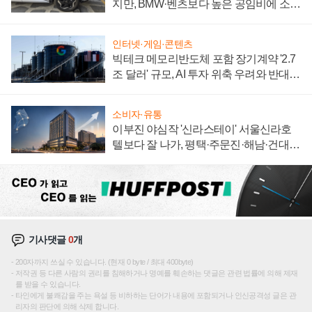
지만, BMW·벤츠보다 높은 공임비에 소비
자 불만 폭발
인터넷·게임·콘텐츠
빅테크 메모리반도체 포함 장기계약 '2.7
조 달러' 규모, AI 투자 위축 우려와 반대
신호
소비자·유통
이부진 야심작 '신라스테이' 서울신라호
텔보다 잘 나가, 평택·주문진·해남·건대로
성장판 더 넓힌다
기사댓글
0
개
200자까지 쓰실 수 있습니다. (현재 0 byte / 최대 400byte)
저작권 등 다른 사람의 권리를 침해하거나 명예를 훼손하는 댓글은 관련 법률에 의해 제재
를 받을 수 있습니다.
타인에게 불쾌감을 주는 욕설 등 비하하는 단어가 내용에 포함되거나 인신공격성 글은 관
리자의 판단에 의해 삭제 합니다.