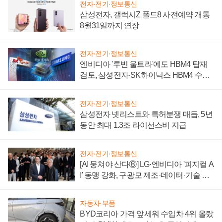
전자·전기·정보통신
삼성전자, 갤럭시Z 폴드8 사전예약 개통
8월31일까지 연장
전자·전기·정보통신
엔비디아 '루빈 울트라'에도 HBM4 탑재
검토, 삼성전자·SK하이닉스 HBM4 수율
에 주도권 갈린다
전자·전기·정보통신
삼성전자 넷리스트와 특허분쟁 매듭, 5년
동안 최대 1.3조 라이선스비 지급
전자·전기·정보통신
[AI 뭉쳐야 산다⑧] LG·엔비디아 '피지컬 A
I' 동맹 강화, 구광모 제조·데이터·기술 결
집해 종합 로보틱스 기업으로
자동차·부품
BYD코리아 가격 앞세워 수입차 4위 올랐