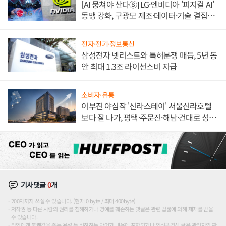
[AI 뭉쳐야 산다⑧] LG·엔비디아 '피지컬 AI'
동맹 강화, 구광모 제조·데이터·기술 결집
해 종합 로보틱스 기업으로
전자·전기·정보통신
삼성전자 넷리스트와 특허분쟁 매듭, 5년 동
안 최대 1.3조 라이선스비 지급
소비자·유통
이부진 야심작 '신라스테이' 서울신라호텔
보다 잘 나가, 평택·주문진·해남·건대로 성
장판 더 넓힌다
기사댓글
0
개
200자까지 쓰실 수 있습니다. (현재 0 byte / 최대 400byte)
저작권 등 다른 사람의 권리를 침해하거나 명예를 훼손하는 댓글은 관련 법률에 의해 제재를 받을
수 있습니다.
타인에게 불쾌감을 주는 욕설 등 비하하는 단어가 내용에 포함되거나 인신공격성 글은 관리자의 판