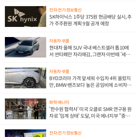
전자·전기·정보통신
SK하이닉스 1주당 375원 현금배당 실시, 추
가 주주환원 계획 9월 공개 예정
자동차·부품
현대차 올해 SUV 국내 베스트셀러 톱10에
서 싼타페만 자리매김, 그랜저·아반떼 '세단
쌍끌이'로 내수 방어
자동차·부품
BYD코리아 가격 앞세워 수입차 4위 올랐지
만, BMW·벤츠보다 높은 공임비에 소비자
불만 폭발
화학·에너지
'한수원 협력사' 미국 오클로 SMR 연구용 원
자로 '임계 상태' 도달, 미국 에너지부 "중요
한 이정표"
전자·전기·정보통신