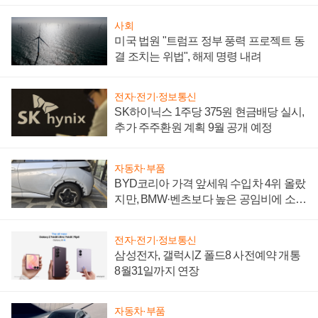
어
사회
미국 법원 "트럼프 정부 풍력 프로젝트 동
결 조치는 위법", 해제 명령 내려
전자·전기·정보통신
SK하이닉스 1주당 375원 현금배당 실시,
추가 주주환원 계획 9월 공개 예정
자동차·부품
BYD코리아 가격 앞세워 수입차 4위 올랐
지만, BMW·벤츠보다 높은 공임비에 소비
자 불만 폭발
전자·전기·정보통신
삼성전자, 갤럭시Z 폴드8 사전예약 개통
8월31일까지 연장
자동차·부품