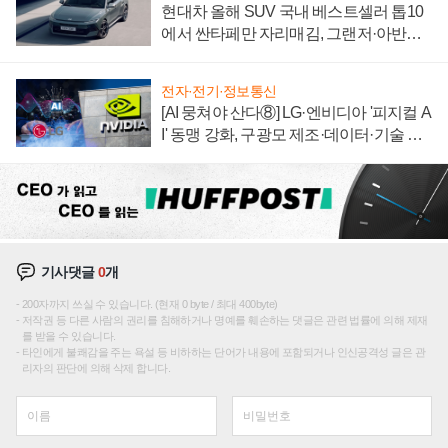
현대차 올해 SUV 국내 베스트셀러 톱10
에서 싼타페만 자리매김, 그랜저·아반떼
'세단 쌍끌이'로 내수 방어
전자·전기·정보통신
[AI 뭉쳐야 산다⑧] LG·엔비디아 '피지컬 A
I' 동맹 강화, 구광모 제조·데이터·기술 결
집해 종합 로보틱스 기업으로
기사댓글
0
개
200자까지 쓰실 수 있습니다. (현재 0 byte / 최대 400byte)
저작권 등 다른 사람의 권리를 침해하거나 명예를 훼손하는 댓글은 관련 법률에 의해 제재
를 받을 수 있습니다.
타인에게 불쾌감을 주는 욕설 등 비하하는 단어가 내용에 포함되거나 인신공격성 글은 관
리자의 판단에 의해 삭제 합니다.