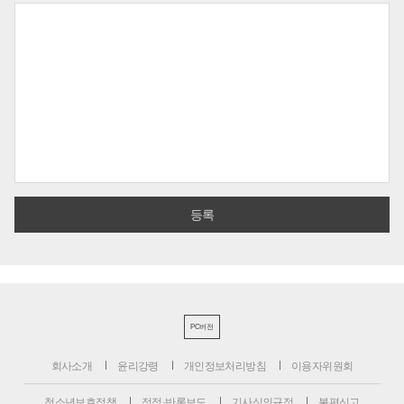
PC버전
회사소개
윤리강령
개인정보처리방침
이용자위원회
청소년보호정책
정정·반론보도
기사심의규정
불편신고