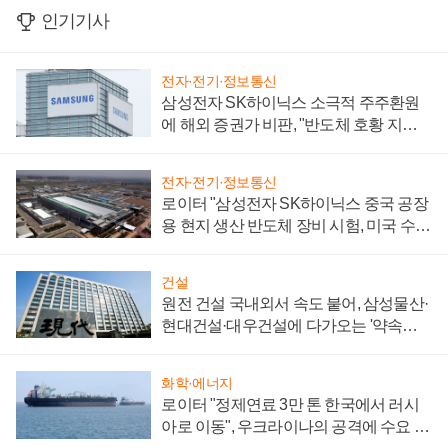
인기기사
전자·전기·정보통신
삼성전자 SK하이닉스 소극적 주주환원
에 해외 증권가 비판, "반도체 호황 지속
성 의문"
전자·전기·정보통신
로이터 "삼성전자 SK하이닉스 중국 공장
용 현지 생산 반도체 장비 시험, 미국 수출
통제 대비"
건설
원전 건설 국내외서 속도 붙어, 삼성물산·
현대건설·대우건설에 다가오는 '약속의
시간'
화학·에너지
로이터 "정제연료 3만 톤 한국에서 러시
아로 이동", 우크라이나의 공격에 수요 늘