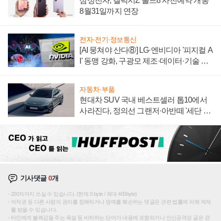
삼성전자, 갤럭시Z 폴드8 사전예약 개통
8월31일까지 연장
전자·전기·정보통신
[AI 뭉쳐야 산다⑧] LG·엔비디아 '피지컬 A
I' 동맹 강화, 구광모 제조·데이터·기술 결
집해 종합 로보틱스 기업으로
자동차·부품
현대차 SUV 국내 베스트셀러 톱10에서
사라진다, 정의선 그랜저·아반떼 '세단 쌍
끌이'로 내수 방어
기사댓글
0
개
200자까지 쓰실 수 있습니다. (현재 0 byte / 최대 400byte)
저작권 등 다른 사람의 권리를 침해하거나 명예를 훼손하는 댓글은 관련 법률에 의해 제재
를 받을 수 있습니다.
타인에게 불쾌감을 주는 욕설 등 비하하는 단어가 내용에 포함되거나 인신공격성 글은 관