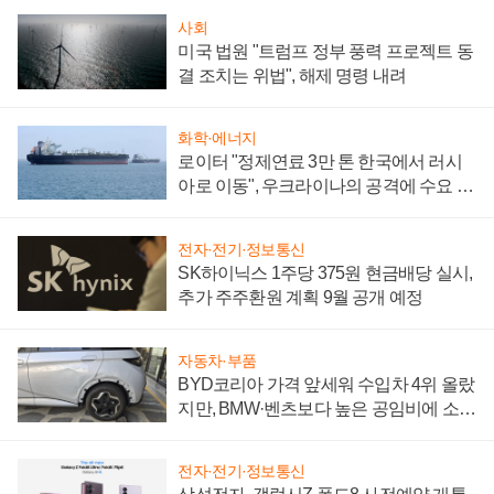
사회
미국 법원 "트럼프 정부 풍력 프로젝트 동
결 조치는 위법", 해제 명령 내려
화학·에너지
로이터 "정제연료 3만 톤 한국에서 러시
아로 이동", 우크라이나의 공격에 수요 늘
어
전자·전기·정보통신
SK하이닉스 1주당 375원 현금배당 실시,
추가 주주환원 계획 9월 공개 예정
자동차·부품
BYD코리아 가격 앞세워 수입차 4위 올랐
지만, BMW·벤츠보다 높은 공임비에 소비
자 불만 폭발
전자·전기·정보통신