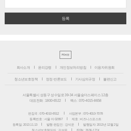
PC버전
회사소개
윤리강령
개인정보처리방침
이용자위원회
청소년보호정책
정정·반론보도
기사심의규정
불편신고
서울특별시 성동구 성수일로 39-34 서울숲더스페이스 12층
대표전화 : 1800-6522
팩스 : 070-4015-8658
편집국 : 070-4010-8512
사업본부 : 070-4010-7078
등록번호 : 서울 아 02897
제호 : 비즈니스포스트
등록일: 2013.11.13
발행·편집인 : 강석운
발행일자: 2013년 12월 2일
청소년보호책임자 : 강석운
ISSN : 2636-171X