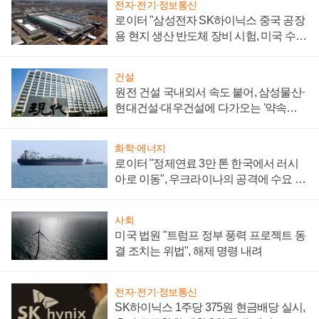
전자·전기·정보통신
로이터 "삼성전자 SK하이닉스 중국 공장
용 현지 생산 반도체 장비 시험, 미국 수출
통제 대비"
건설
원전 건설 국내외서 속도 붙어, 삼성물산·
현대건설·대우건설에 다가오는 '약속의
시간'
화학·에너지
로이터 "정제연료 3만 톤 한국에서 러시
아로 이동", 우크라이나의 공격에 수요 늘
어
사회
미국 법원 "트럼프 정부 풍력 프로젝트 동
결 조치는 위법", 해제 명령 내려
전자·전기·정보통신
SK하이닉스 1주당 375원 현금배당 실시,