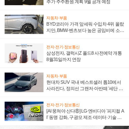
추가 주주환원 계획 9월 공개 예정
자동차·부품
BYD코리아 가격 앞세워 수입차 4위 올랐
지만, BMW·벤츠보다 높은 공임비에 소비
자 불만 폭발
전자·전기·정보통신
삼성전자, 갤럭시Z 폴드8 사전예약 개통
8월31일까지 연장
자동차·부품
현대차 SUV 국내 베스트셀러 톱10에서
사라진다, 정의선 그랜저·아반떼 '세단 쌍
끌이'로 내수 방어
전자·전기·정보통신
[AI 뭉쳐야 산다⑧] LG·엔비디아 '피지컬 A
I' 동맹 강화, 구광모 제조·데이터·기술 결
집해 종합 로보틱스 기업으로