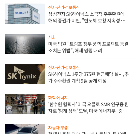
전자·전기·정보통신
삼성전자 SK하이닉스 소극적 주주환원에
해외 증권가 비판, "반도체 호황 지속성 의
문"
사회
미국 법원 "트럼프 정부 풍력 프로젝트 동결
조치는 위법", 해제 명령 내려
전자·전기·정보통신
SK하이닉스 1주당 375원 현금배당 실시, 추
가 주주환원 계획 9월 공개 예정
화학·에너지
'한수원 협력사' 미국 오클로 SMR 연구용 원
자로 '임계 상태' 도달, 미국 에너지부 "중요
한 이정표"
자동차·부품