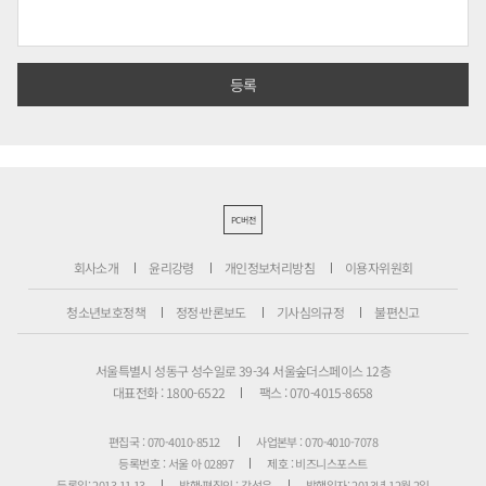
PC버전
회사소개
윤리강령
개인정보처리방침
이용자위원회
청소년보호정책
정정·반론보도
기사심의규정
불편신고
서울특별시 성동구 성수일로 39-34 서울숲더스페이스 12층
대표전화 : 1800-6522
팩스 : 070-4015-8658
편집국 : 070-4010-8512
사업본부 : 070-4010-7078
등록번호 : 서울 아 02897
제호 : 비즈니스포스트
등록일: 2013.11.13
발행·편집인 : 강석운
발행일자: 2013년 12월 2일