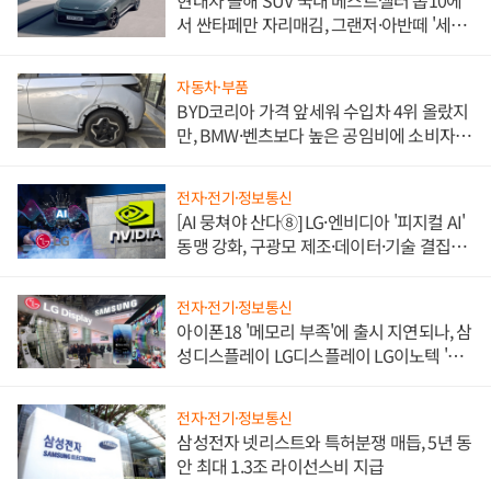
현대차 올해 SUV 국내 베스트셀러 톱10에
서 싼타페만 자리매김, 그랜저·아반떼 '세단
쌍끌이'로 내수 방어
자동차·부품
BYD코리아 가격 앞세워 수입차 4위 올랐지
만, BMW·벤츠보다 높은 공임비에 소비자
불만 폭발
전자·전기·정보통신
[AI 뭉쳐야 산다⑧] LG·엔비디아 '피지컬 AI'
동맹 강화, 구광모 제조·데이터·기술 결집
해 종합 로보틱스 기업으로
전자·전기·정보통신
아이폰18 '메모리 부족'에 출시 지연되나, 삼
성디스플레이 LG디스플레이 LG이노텍 '탈
애플' 수익 다각화 속도
전자·전기·정보통신
삼성전자 넷리스트와 특허분쟁 매듭, 5년 동
안 최대 1.3조 라이선스비 지급