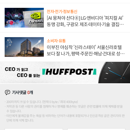
전자·전기·정보통신
[AI 뭉쳐야 산다⑧] LG·엔비디아 '피지컬 AI'
동맹 강화, 구광모 제조·데이터·기술 결집
해 종합 로보틱스 기업으로
소비자·유통
이부진 야심작 '신라스테이' 서울신라호텔
보다 잘 나가, 평택·주문진·해남·건대로 성
장판 더 넓힌다
기사댓글
0
개
200자까지 쓰실 수 있습니다. (현재 0 byte / 최대 400byte)
저작권 등 다른 사람의 권리를 침해하거나 명예를 훼손하는 댓글은 관련 법률에 의해 제재를 받을
수 있습니다.
타인에게 불쾌감을 주는 욕설 등 비하하는 단어가 내용에 포함되거나 인신공격성 글은 관리자의 판
단에 의해 삭제 합니다.