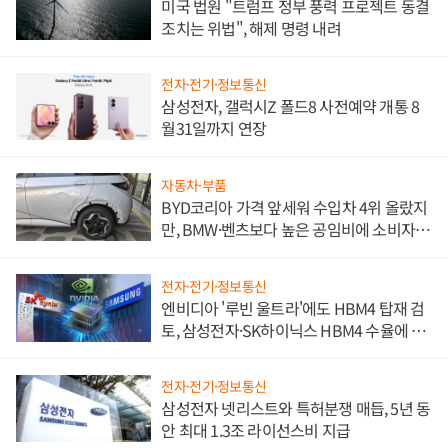
미국 법원 "트럼프 정부 풍력 프로젝트 동결
조치는 위법", 해제 명령 내려
전자·전기·정보통신
삼성전자, 갤럭시Z 폴드8 사전예약 개통 8
월31일까지 연장
자동차·부품
BYD코리아 가격 앞세워 수입차 4위 올랐지
만, BMW·벤츠보다 높은 공임비에 소비자
불만 폭발
전자·전기·정보통신
엔비디아 '루빈 울트라'에도 HBM4 탑재 검
토, 삼성전자·SK하이닉스 HBM4 수율에 주
도권 갈린다
전자·전기·정보통신
삼성전자 넷리스트와 특허분쟁 매듭, 5년 동
안 최대 1.3조 라이선스비 지급