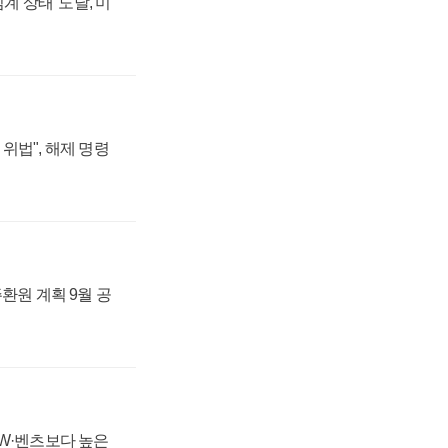
계 상태' 도달, 미
위법", 해제 명령
주환원 계획 9월 공
MW·벤츠보다 높은