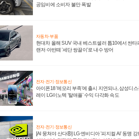
공임비에 소비자 불만 폭발
자동차·부품
현대차 올해 SUV 국내 베스트셀러 톱10에서 싼타
랜저·아반떼 '세단 쌍끌이'로 내수 방어
전자·전기·정보통신
아이폰18 '메모리 부족'에 출시 지연되나, 삼성디
레이 LG이노텍 '탈애플' 수익 다각화 속도
전자·전기·정보통신
[AI 뭉쳐야 산다⑧] LG·엔비디아 '피지컬 AI' 동맹 