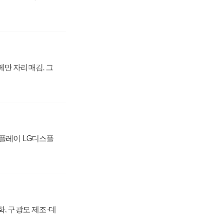
페만 자리매김, 그
스플레이 LG디스플
강화, 구광모 제조·데