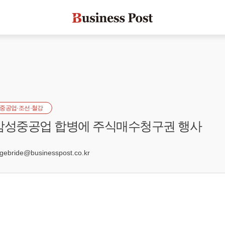
중공업·조선·철강
 삼성중공업 합병에 주식매수청구권 행사
bride@businesspost.co.kr