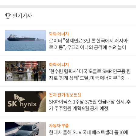
인기기사
화학·에너지
로이터 "정제연료 3만 톤 한국에서 러시아
로 이동", 우크라이나의 공격에 수요 늘어
화학·에너지
'한수원 협력사' 미국 오클로 SMR 연구용 원
자로 '임계 상태' 도달, 미국 에너지부 "중요
한 이정표"
전자·전기·정보통신
SK하이닉스 1주당 375원 현금배당 실시, 추
가 주주환원 계획 9월 공개 예정
자동차·부품
현대차 올해 SUV 국내 베스트셀러 톱10에