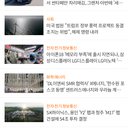
서 싼타페만 자리매김, 그랜저·아반떼 '세단
쌍끌이'로 내수 방어
사회
미국 법원 "트럼프 정부 풍력 프로젝트 동결
조치는 위법", 해제 명령 내려
전자·전기·정보통신
아이폰18 '메모리 부족'에 출시 지연되나, 삼
성디스플레이 LG디스플레이 LG이노텍 '탈
애플' 수익 다각화 속도
화학·에너지
'DL이앤씨 SMR 협력사' X에너지, '한수원 포
스코 동맹' 센트러스에너지와 우라늄 계약
체결
전자·전기·정보통신
SK하이닉스, 용인 'Y2' 팹과 청주 'M17' 팹
건설에 54조 투자 결정