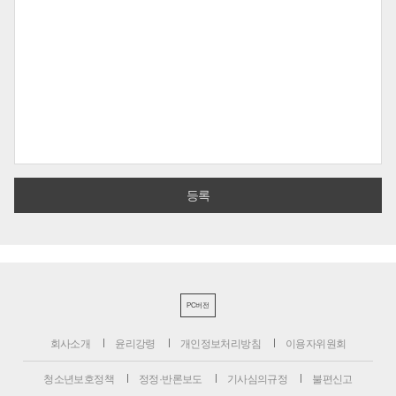
PC버전
회사소개
윤리강령
개인정보처리방침
이용자위원회
청소년보호정책
정정·반론보도
기사심의규정
불편신고