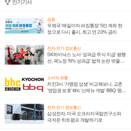
인기기사
금융
우체국 '매일이자 파킹통장' 5만 계좌 한
정으로 다시 출시, 최고 연 2.0% 금리
전자·전기·정보통신
SK하이닉스 노사 '성과급 주식 지급' 평행
선, 곽노정 'N% 성과급' 법적 논란 벗을지
주목
소비자·유통
치킨3사 '가맹점 상생' 비교해보니, 교촌
'영업권 보호'·bhc '신메뉴 개발'·BBQ '원가
부담'
전자·전기·정보통신
삼성전자, 미국 오크리지국립연구소와
극저온 히트펌프 개발하기로