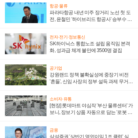
항공·물류
파라타항공 내년 미주 장거리 노선 첫 도
전, 윤철민 '하이브리드 항공사' 승부수 통
할까
전자·전기·정보통신
SK하이닉스 통합노조 설립 움직임 본격
화, 성과급 체계 불만에 3500명 결집
공기업
강원랜드 정책 불확실성에 중장기 비전
'흔들', 신임 사장의 정부 설득 과제 무거워
져
소비자·유통
[현장] 롯데마트 야심작 '부산 물류센터' 가
보니, 장보기 상품 자동으로 담는 '로봇 40
0대' 장관
금융
삼섬증권 '상반기 영업이익 1조 클럽' 실