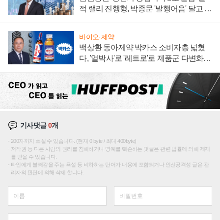
적 랠리 진행형, 박종문 '발행어음' 달고 연
임 향하나
바이오·제약
백상환 동아제약 박카스 소비자층 넓혔
다, '얼박사'로 '레트로'로 제품군 다변화
주효
기사댓글
0
개
200자까지 쓰실 수 있습니다. (현재 0 byte / 최대 400byte)
저작권 등 다른 사람의 권리를 침해하거나 명예를 훼손하는 댓글은 관련 법률에 의해 제재
를 받을 수 있습니다.
타인에게 불쾌감을 주는 욕설 등 비하하는 단어가 내용에 포함되거나 인신공격성 글은 관
리자의 판단에 의해 삭제 합니다.