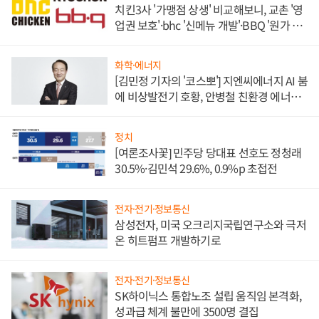
치킨3사 '가맹점 상생' 비교해보니, 교촌 '영
업권 보호'·bhc '신메뉴 개발'·BBQ '원가 부
담'
화학·에너지
[김민정 기자의 '코스뽀'] 지엔씨에너지 AI 붐
에 비상발전기 호황, 안병철 친환경 에너지
발전전문기업 향한다
정치
[여론조사꽃] 민주당 당대표 선호도 정청래
30.5%·김민석 29.6%, 0.9%p 초접전
전자·전기·정보통신
삼성전자, 미국 오크리지국립연구소와 극저
온 히트펌프 개발하기로
전자·전기·정보통신
SK하이닉스 통합노조 설립 움직임 본격화,
성과급 체계 불만에 3500명 결집