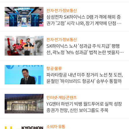
전자·전기·정보통신
삼성전자 SK하이닉스 D램 가격에 해외 증
권가 '고점' 시각 나와, 장기 계약에 단점 부
각
전자·전기·정보통신
SK하이닉스 노사 '성과급 주식 지급' 평행
선, 곽노정 'N% 성과급' 법적 논란 벗을지 주
목
항공·물류
파라타항공 내년 미주 장거리 노선 첫 도전,
윤철민 '하이브리드 항공사' 승부수 통할까
인터넷·게임·콘텐츠
YG엔터 하반기 빅뱅 월드투어로 실적 성장
증권가 전망, 신인 보이그룹도 주목
소비자·유통