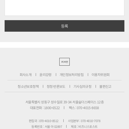
PC버전
회사소개
윤리강령
개인정보처리방침
이용자위원회
청소년보호정책
정정·반론보도
기사심의규정
불편신고
서울특별시 성동구 성수일로 39-34 서울숲더스페이스 12층
대표전화 : 1800-6522
팩스 : 070-4015-8658
편집국 : 070-4010-8512
사업본부 : 070-4010-7078
등록번호 : 서울 아 02897
제호 : 비즈니스포스트