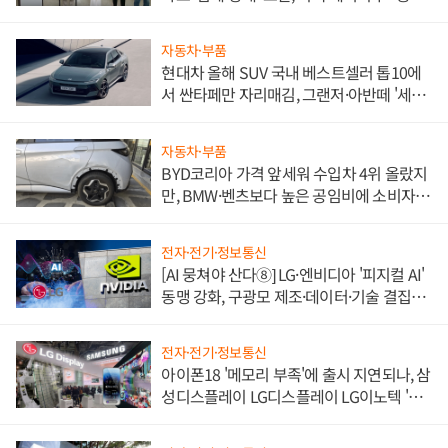
한 이정표"
자동차·부품
현대차 올해 SUV 국내 베스트셀러 톱10에
서 싼타페만 자리매김, 그랜저·아반떼 '세단
쌍끌이'로 내수 방어
자동차·부품
BYD코리아 가격 앞세워 수입차 4위 올랐지
만, BMW·벤츠보다 높은 공임비에 소비자
불만 폭발
전자·전기·정보통신
[AI 뭉쳐야 산다⑧] LG·엔비디아 '피지컬 AI'
동맹 강화, 구광모 제조·데이터·기술 결집
해 종합 로보틱스 기업으로
전자·전기·정보통신
아이폰18 '메모리 부족'에 출시 지연되나, 삼
성디스플레이 LG디스플레이 LG이노텍 '탈
애플' 수익 다각화 속도