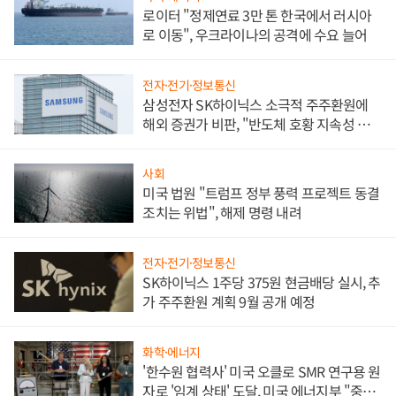
로이터 "정제연료 3만 톤 한국에서 러시아
로 이동", 우크라이나의 공격에 수요 늘어
전자·전기·정보통신
삼성전자 SK하이닉스 소극적 주주환원에
해외 증권가 비판, "반도체 호황 지속성 의
문"
사회
미국 법원 "트럼프 정부 풍력 프로젝트 동결
조치는 위법", 해제 명령 내려
전자·전기·정보통신
SK하이닉스 1주당 375원 현금배당 실시, 추
가 주주환원 계획 9월 공개 예정
화학·에너지
'한수원 협력사' 미국 오클로 SMR 연구용 원
자로 '임계 상태' 도달, 미국 에너지부 "중요