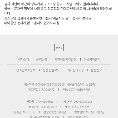
불과 작년에 박근혜 정부에서 구조조정 한다고 사람 그많이 잘라내더니
올해는 문재인 정부에 사람 뽑고 정규직화 한다고 난리치고 참 처세술에 달인이십
니다
포스코만 금칠해서 홍보하면 되는지 계열사도 같이 평가해 보세요
나이들면 눈치가 없고 염치도 없어지니 참 ~~~
PC버전
회사소개
윤리강령
개인정보처리방침
이용자위원회
청소년보호정책
정정·반론보도
기사심의규정
불편신고
서울특별시 성동구 성수일로 39-34 서울숲더스페이스 12층
대표전화 : 1800-6522
팩스 : 070-4015-8658
편집국 : 070-4010-8512
사업본부 : 070-4010-7078
등록번호 : 서울 아 02897
제호 : 비즈니스포스트
등록일: 2013.11.13
발행·편집인 : 강석운
발행일자: 2013년 12월 2일
청소년보호책임자 : 강석운
ISSN : 2636-171X