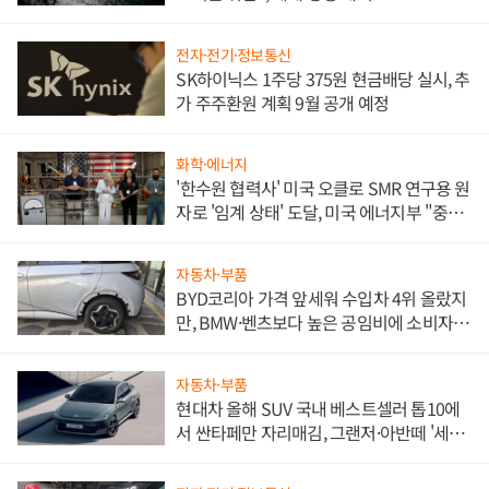
전자·전기·정보통신
SK하이닉스 1주당 375원 현금배당 실시, 추
가 주주환원 계획 9월 공개 예정
화학·에너지
'한수원 협력사' 미국 오클로 SMR 연구용 원
자로 '임계 상태' 도달, 미국 에너지부 "중요
한 이정표"
자동차·부품
BYD코리아 가격 앞세워 수입차 4위 올랐지
만, BMW·벤츠보다 높은 공임비에 소비자
불만 폭발
자동차·부품
현대차 올해 SUV 국내 베스트셀러 톱10에
서 싼타페만 자리매김, 그랜저·아반떼 '세단
쌍끌이'로 내수 방어