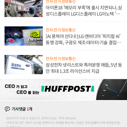
전자·전기·정보통신
아이폰18 '메모리 부족'에 출시 지연되나, 삼
성디스플레이 LG디스플레이 LG이노텍 '탈
애플' 수익 다각화 속도
전자·전기·정보통신
[AI 뭉쳐야 산다⑧] LG·엔비디아 '피지컬 AI'
동맹 강화, 구광모 제조·데이터·기술 결집
해 종합 로보틱스 기업으로
전자·전기·정보통신
삼성전자 넷리스트와 특허분쟁 매듭, 5년 동
안 최대 1.3조 라이선스비 지급
기사댓글
1
개
200자까지 쓰실 수 있습니다. (현재 0 byte / 최대 400byte)
저작권 등 다른 사람의 권리를 침해하거나 명예를 훼손하는 댓글은 관련 법률에 의해 제재를 받을